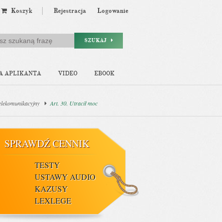
Koszyk
Rejestracja
Logowanie
SZUKAJ
A APLIKANTA
VIDEO
EBOOK
telekomunikacyjny
Art. 30. Utracił moc
SPRAWDŹ CENNIK
TESTY
USTAWY AUDIO
KAZUSY
LEXLEGE