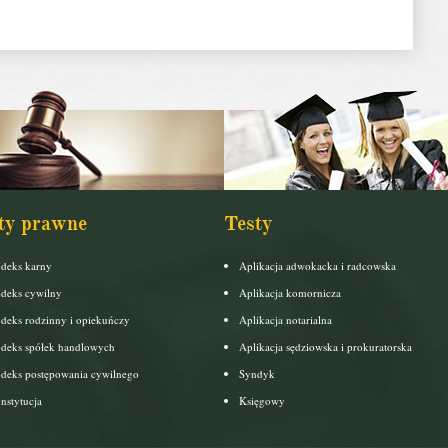
ty prawne
Testy
deks karny
Aplikacja adwokacka i radcowska
deks cywilny
Aplikacja komornicza
deks rodzinny i opiekuńczy
Aplikacja notarialna
deks spółek handlowych
Aplikacja sędziowska i prokuratorska
deks postępowania cywilnego
Syndyk
nstytucja
Księgowy