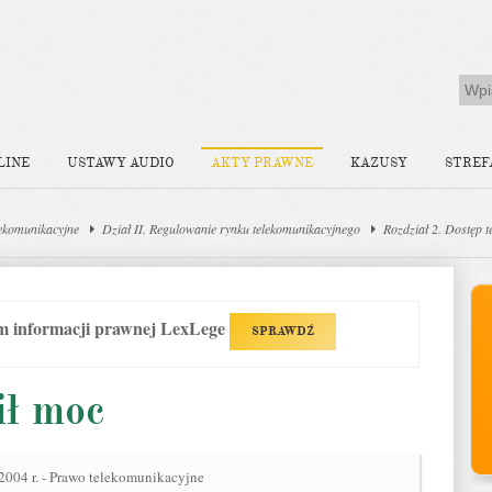
LINE
USTAWY AUDIO
AKTY PRAWNE
KAZUSY
STREF
ekomunikacyjne
Dział II. Regulowanie rynku telekomunikacyjnego
Rozdział 2. Dostęp 
em informacji prawnej LexLege
SPRAWDŹ
ił moc
 2004 r. - Prawo telekomunikacyjne