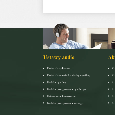
Ustawy audio
Ak
Pakiet dla aplikanta
Ko
Pakiet dla urzędnika służby cywilnej
Ko
Kodeks cywilny
Ko
Kodeks postępowania cywilnego
Ko
Ustawa o rachunkowości
Ko
Kodeks postepowania karnego
Ko