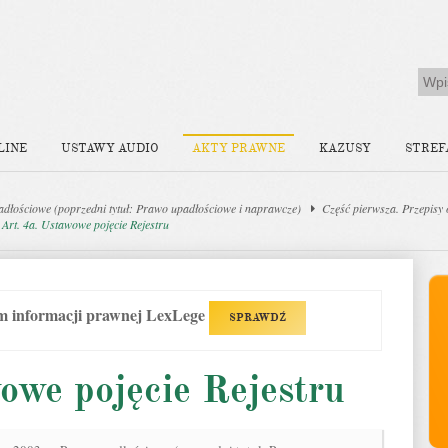
LINE
USTAWY AUDIO
AKTY PRAWNE
KAZUSY
STREF
dłościowe (poprzedni tytuł: Prawo upadłościowe i naprawcze)
Część pierwsza. Przepisy
Art. 4a. Ustawowe pojęcie Rejestru
em informacji prawnej LexLege
SPRAWDŹ
owe pojęcie Rejestru