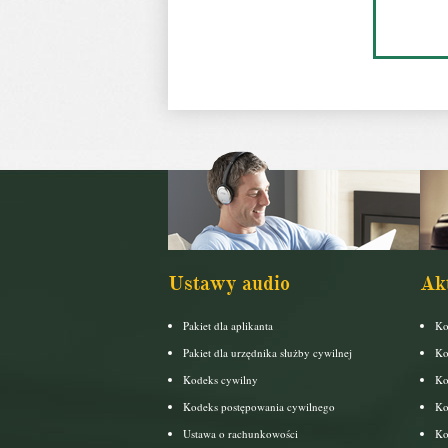
Ustawy audio
Ak
Pakiet dla aplikanta
Ko
Pakiet dla urzędnika służby cywilnej
Ko
Kodeks cywilny
Ko
Kodeks postępowania cywilnego
Ko
Ustawa o rachunkowości
Ko