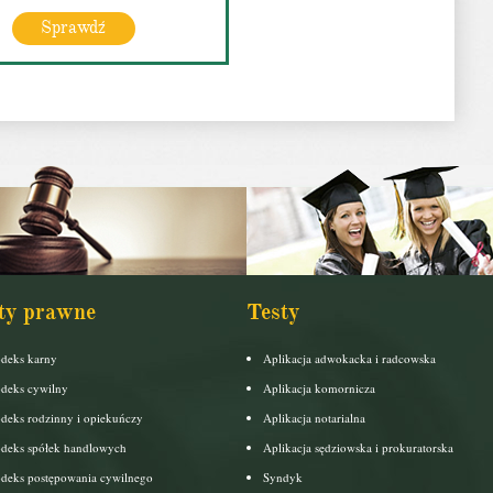
Sprawdź
ty prawne
Testy
deks karny
Aplikacja adwokacka i radcowska
deks cywilny
Aplikacja komornicza
deks rodzinny i opiekuńczy
Aplikacja notarialna
deks spółek handlowych
Aplikacja sędziowska i prokuratorska
deks postępowania cywilnego
Syndyk