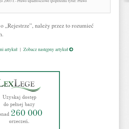
go 2003 r. - Prawo upadłościowe (poprzedni tytuł: Prawo
 o „Rejestrze”, należy przez to rozumieć
h.
i artykuł
|
Zobacz następny artykuł
Uzyskaj dostęp
do pełnej bazy
260 000
onad
orzeczeń.