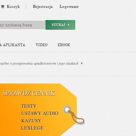
Koszyk
Rejestracja
Logowanie
SZUKAJ
A APLIKANTA
VIDEO
EBOOK
 ogólne o postępowaniu upadłościowym i jego skutkach
SPRAWDŹ CENNIK
TESTY
USTAWY AUDIO
KAZUSY
LEXLEGE