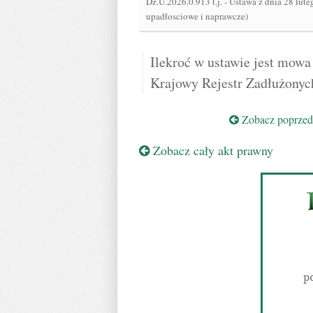
Dz.U.2026.0.913 t.j.
-
Ustawa z dnia 28 lute
upadłosciowe i naprawcze)
Ilekroć w ustawie jest mowa
Krajowy Rejestr Zadłużonyc
Zobacz poprzedn
Zobacz cały akt prawny
p