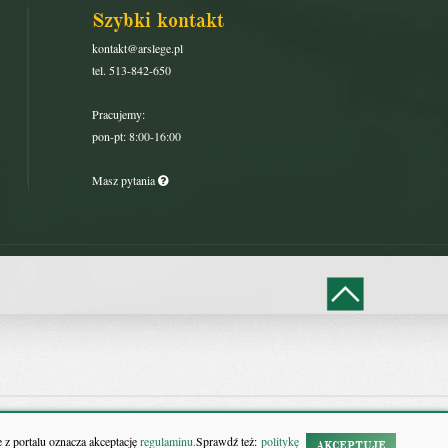
Szybki kontakt
kontakt@arslege.pl
tel. 513-842-650
Pracujemy:
pon-pt: 8:00-16:00
Masz pytania
 z portalu oznacza akceptację
regulaminu.
Sprawdź też:
politykę
AKCEPTUJĘ