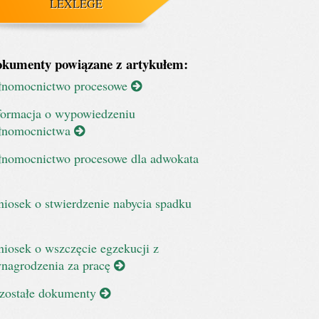
LEXLEGE
kumenty powiązane z artykułem:
łnomocnictwo procesowe
formacja o wypowiedzeniu
łnomocnictwa
łnomocnictwo procesowe dla adwokata
iosek o stwierdzenie nabycia spadku
iosek o wszczęcie egzekucji z
nagrodzenia za pracę
zostałe dokumenty