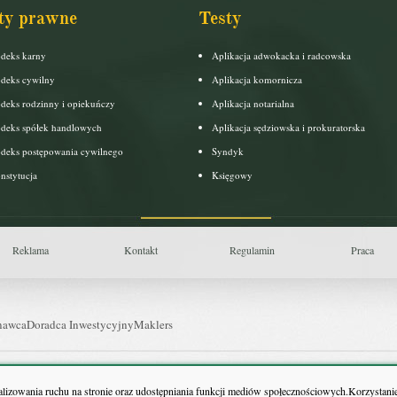
ty prawne
Testy
deks karny
Aplikacja adwokacka i radcowska
deks cywilny
Aplikacja komornicza
deks rodzinny i opiekuńczy
Aplikacja notarialna
deks spółek handlowych
Aplikacja sędziowska i prokuratorska
deks postępowania cywilnego
Syndyk
nstytucja
Księgowy
Reklama
Kontakt
Regulamin
Praca
nawca
Doradca Inwestycyjny
Maklers
uls Farmacji
Pit.pl
nalizowania ruchu na stronie oraz udostępniania funkcji mediów społecznościowych.Korzystanie