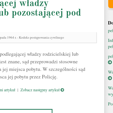
ącej władzy
lub pozostającej pod
Do
pe
opada 1964 r. - Kodeks postępowania cywilnego
In
pe
podlegającej władzy rodzicielskiej lub
pe
 jest znane, sąd przeprowadzi stosowne
a jej miejsca pobytu. W szczególności sąd
Wn
ca jej pobytu przez Policję.
Wn
i artykuł
|
Zobacz następny artykuł
wy
Po