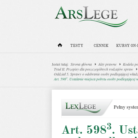
TESTY
CENNIK
KURSY ON-
Jesteś tutaj:
Strona główna
Akty prawne
Kodeks po
Tytuł II. Przepisy dla poszczególnych rodzajów spraw
Oddział 5. Sprawy o odebranie osoby podlegającej władzy
3
Art. 598
. Ustalanie miejsca pobytu osoby podlegającej w
Pełny syst
3
Art. 598
. Us