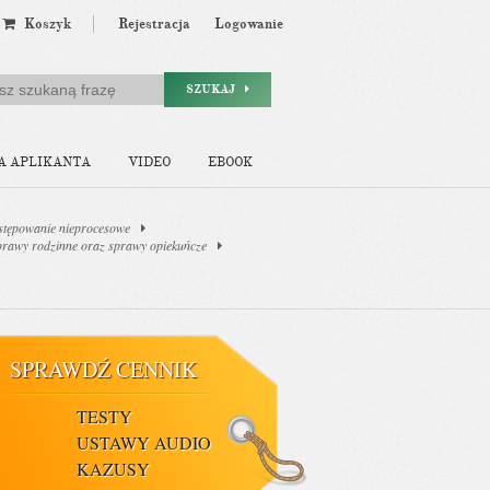
Koszyk
Rejestracja
Logowanie
SZUKAJ
A APLIKANTA
VIDEO
EBOOK
stępowanie nieprocesowe
sprawy rodzinne oraz sprawy opiekuńcze
SPRAWDŹ CENNIK
TESTY
USTAWY AUDIO
KAZUSY