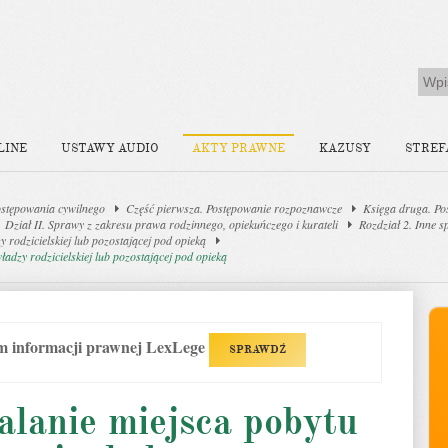
LINE
USTAWY AUDIO
AKTY PRAWNE
KAZUSY
STREF
stępowania cywilnego
Część pierwsza. Postępowanie rozpoznawcze
Księga druga. Po
Dział II. Sprawy z zakresu prawa rodzinnego, opiekuńczego i kurateli
Rozdział 2. Inne 
 rodzicielskiej lub pozostającej pod opieką
ładzy rodzicielskiej lub pozostającej pod opieką
em informacji prawnej LexLege
SPRAWDŹ
talanie miejsca pobytu