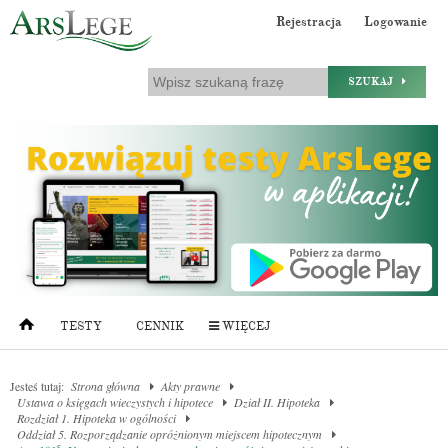
Rejestracja
Logowanie
SZUKAJ
TESTY
CENNIK
WIĘCEJ
Jesteś tutaj:
Strona główna
Akty prawne
Ustawa o księgach wieczystych i hipotece
Dział II. Hipoteka
Rozdział 1. Hipoteka w ogólności
Oddział 5. Rozporządzanie opróżnionym miejscem hipotecznym
5