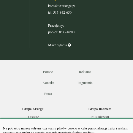
kontakt@arslege.pl
tel. 513-842-650
Pracujemy:
pon-pt: 8:00-16:00
Masz pytania
Pomoc
Reklama
Kontakt
Regulamin
Praca
Grupa Arslege:
Grupa Bonnier:
Lexlege
Puls Biznesu
Budownictwo
Bankier
Na potrzeby naszej witryny używamy plików cookie w celu personalizacji treści i reklam,
Skarbowcy
Puls Medycyny
analizowania ruchu na stronie oraz udostępniania funkcji mediów