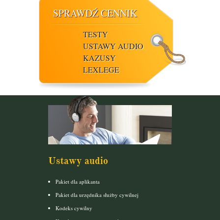
SPRAWDŹ CENNIK
TESTY
USTAWY AUDIO
KAZUSY
LEXLEGE
Ustawy audio
Pakiet dla aplikanta
Pakiet dla urzędnika służby cywilnej
Kodeks cywilny