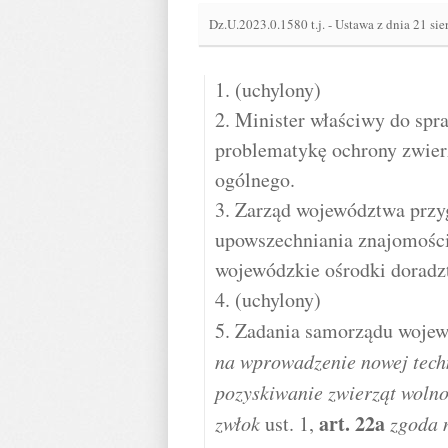
Dz.U.2023.0.1580 t.j.
-
Ustawa z dnia 21 sie
1. (uchylony)
2. Minister właściwy do sp
problematykę ochrony zwier
ogólnego.
3. Zarząd województwa przy
upowszechniania znajomości
wojewódzkie ośrodki doradz
4. (uchylony)
5. Zadania samorządu woje
na wprowadzenie nowej tech
pozyskiwanie zwierząt wolno
art.
22a
zwłok
ust. 1,
zgoda 