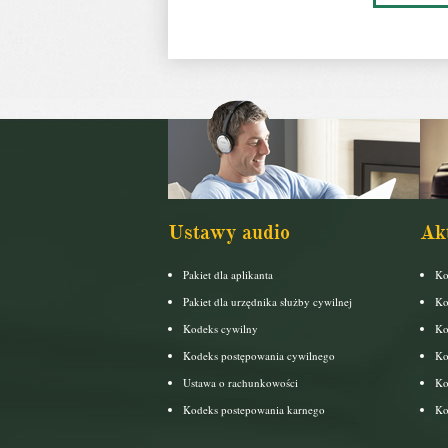
Ustawy audio
Ak
Pakiet dla aplikanta
Ko
Pakiet dla urzędnika służby cywilnej
Ko
Kodeks cywilny
Ko
Kodeks postępowania cywilnego
Ko
Ustawa o rachunkowości
Ko
Kodeks postepowania karnego
Ko