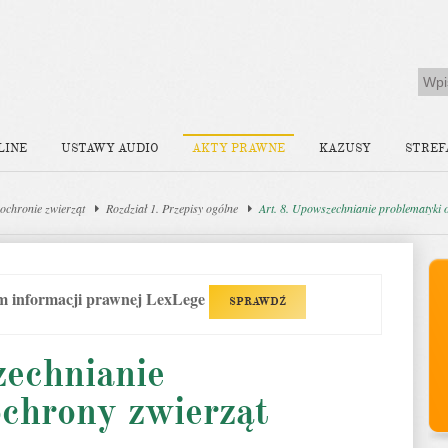
LINE
USTAWY AUDIO
AKTY PRAWNE
KAZUSY
STREF
ochronie zwierząt
Rozdział 1. Przepisy ogólne
Art. 8. Upowszechnianie problematyki 
em informacji prawnej LexLege
SPRAWDŹ
zechnianie
ochrony zwierząt