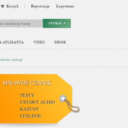
Koszyk
Rejestracja
Logowanie
SZUKAJ
A APLIKANTA
VIDEO
EBOOK
ochrony zwierząt
SPRAWDŹ CENNIK
TESTY
USTAWY AUDIO
KAZUSY
LEXLEGE