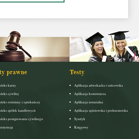
ty prawne
Testy
deks karny
Aplikacja adwokacka i radcowska
deks cywilny
Aplikacja komornicza
deks rodzinny i opiekuńczy
Aplikacja notarialna
deks spółek handlowych
Aplikacja sędziowska i prokuratorska
deks postępowania cywilnego
Syndyk
nstytucja
Księgowy