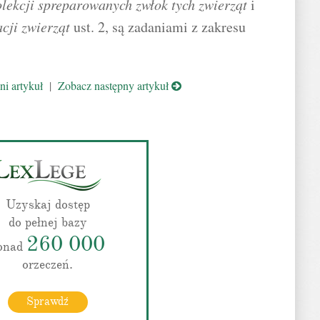
olekcji spreparowanych zwłok tych zwierząt
i
cji zwierząt
ust. 2, są zadaniami z zakresu
i artykuł
|
Zobacz następny artykuł
Uzyskaj dostęp
do pełnej bazy
260 000
onad
orzeczeń.
Sprawdź