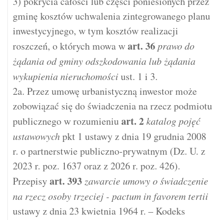
3) pokrycia całości lub części poniesionych przez
gminę kosztów uchwalenia zintegrowanego planu
inwestycyjnego, w tym kosztów realizacji
art.
36
roszczeń, o których mowa w
prawo do
żądania od gminy odszkodowania lub żądania
wykupienia nieruchomości
ust. 1 i 3.
2a. Przez umowę urbanistyczną inwestor może
zobowiązać się do świadczenia na rzecz podmiotu
art.
2
publicznego w rozumieniu
katalog pojęć
ustawowych
pkt 1 ustawy z dnia 19 grudnia 2008
r. o partnerstwie publiczno-prywatnym (Dz. U. z
2023 r. poz. 1637 oraz z 2026 r. poz. 426).
art.
393
Przepisy
zawarcie umowy o świadczenie
na rzecz osoby trzeciej - pactum in favorem tertii
ustawy z dnia 23 kwietnia 1964 r. – Kodeks