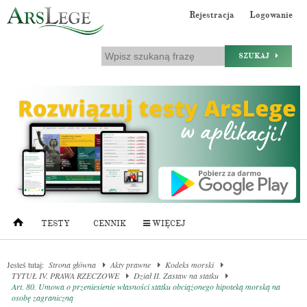
Rejestracja
Logowanie
SZUKAJ
TESTY
CENNIK
WIĘCEJ
Jesteś tutaj:
Strona główna
Akty prawne
Kodeks morski
TYTUŁ IV. PRAWA RZECZOWE
Dział II. Zastaw na statku
Art. 80. Umowa o przeniesienie własności statku obciążonego hipoteką morską na
osobę zagraniczną