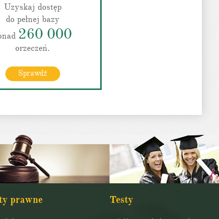
Uzyskaj dostęp
do pełnej bazy
260 000
onad
orzeczeń.
Sprawdź
ty prawne
Testy