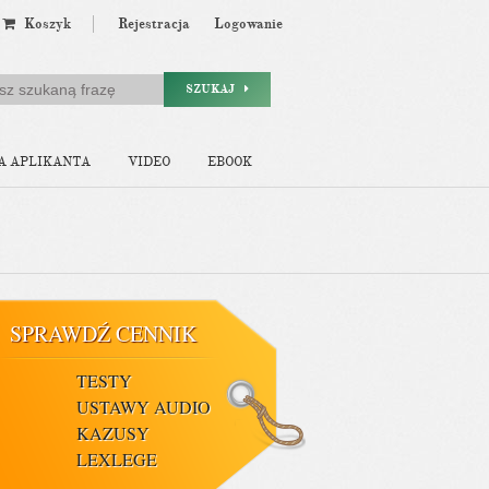
Koszyk
Rejestracja
Logowanie
SZUKAJ
A APLIKANTA
VIDEO
EBOOK
SPRAWDŹ CENNIK
TESTY
USTAWY AUDIO
KAZUSY
LEXLEGE