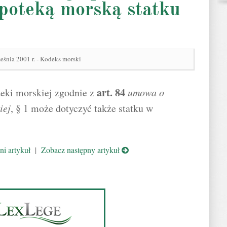
ipoteką morską statku
eśnia 2001 r. - Kodeks morski
art.
84
eki morskiej zgodnie z
umowa o
iej
, § 1 może dotyczyć także statku w
i artykuł
|
Zobacz następny artykuł