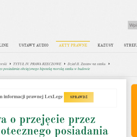
LINE
USTAWY AUDIO
AKTY PRAWNE
KAZUSY
STREF
orski
TYTUŁ IV. PRAWA RZECZOWE
Dział II. Zastaw na statku
ego posiadania obciążonego hipoteką morską statku w budowie
em informacji prawnej LexLege
SPRAWDŹ
 o przejęcie przez
potecznego posiadania