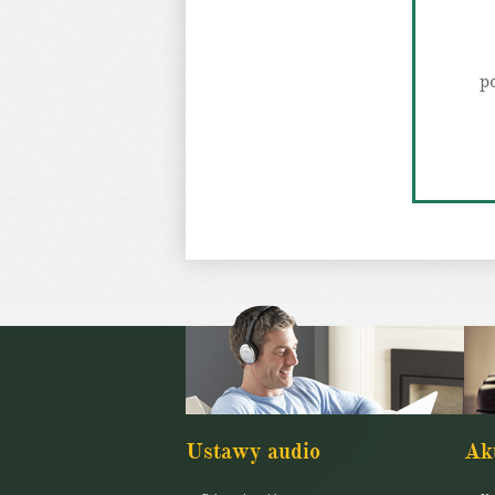
p
Ustawy audio
Ak