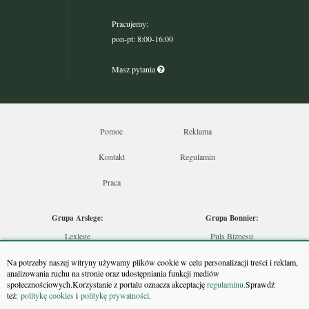
Pracujemy:
pon-pt: 8:00-16:00
Masz pytania
Pomoc
Reklama
Kontakt
Regulamin
Praca
Grupa Arslege:
Grupa Bonnier:
Lexlege
Puls Biznesu
Budownictwo
Bankier
Na potrzeby naszej witryny używamy plików cookie w celu personalizacji treści i reklam,
Skarbowcy
Puls Medycyny
analizowania ruchu na stronie oraz udostępniania funkcji mediów
społecznościowych.Korzystanie z portalu oznacza akceptację
regulaminu.
Sprawdź
Urzędnik
Monitor Firm
też:
politykę cookies
i
politykę prywatności
.
Rzeczoznawca
Puls Farmacji