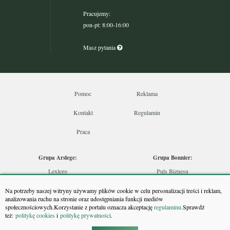
Pracujemy:
pon-pt: 8:00-16:00
Masz pytania
Pomoc
Reklama
Kontakt
Regulamin
Praca
Grupa Arslege:
Grupa Bonnier:
Lexlege
Puls Biznesu
Budownictwo
Bankier
Na potrzeby naszej witryny używamy plików cookie w celu personalizacji treści i reklam,
Skarbowcy
Puls Medycyny
analizowania ruchu na stronie oraz udostępniania funkcji mediów
społecznościowych.Korzystanie z portalu oznacza akceptację
regulaminu.
Sprawdź
Urzędnik
Monitor Firm
też:
politykę cookies
i
politykę prywatności
.
Rzeczoznawca
Puls Farmacji