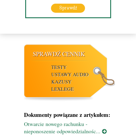
Sprawdź
SPRAWDŹ CENNIK
TESTY
USTAWY AUDIO
KAZUSY
LEXLEGE
Dokumenty powiązane z artykułem:
Otwarcie nowego rachunku -
nieponoszenie odpowiedzialnośc...