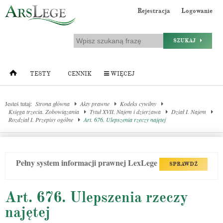
Rejestracja
Logowanie
SZUKAJ
TESTY
CENNIK
WIĘCEJ
Jesteś tutaj:
Strona główna
Akty prawne
Kodeks cywilny
Księga trzecia. Zobowiązania
Tytuł XVII. Najem i dzierżawa
Dział I. Najem
Rozdział I. Przepisy ogólne
Art. 676. Ulepszenia rzeczy najętej
Pełny system informacji prawnej LexLege
SPRAWDŹ
Art. 676. Ulepszenia rzeczy
najętej