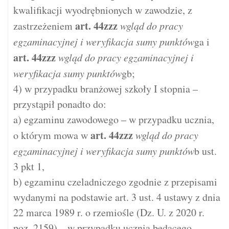
kwalifikacji wyodrębnionych w zawodzie, z
art.
44zzz
zastrzeżeniem
wgląd do pracy
egzaminacyjnej i weryfikacja sumy punktów
ga i
art.
44zzz
wgląd do pracy egzaminacyjnej i
weryfikacja sumy punktów
gb;
4) w przypadku branżowej szkoły I stopnia –
przystąpił ponadto do:
a) egzaminu zawodowego – w przypadku ucznia,
art.
44zzz
o którym mowa w
wgląd do pracy
egzaminacyjnej i weryfikacja sumy punktów
b ust.
3 pkt 1,
b) egzaminu czeladniczego zgodnie z przepisami
wydanymi na podstawie art. 3 ust. 4 ustawy z dnia
22 marca 1989 r. o rzemiośle (Dz. U. z 2020 r.
poz. 2159) – w przypadku ucznia będącego