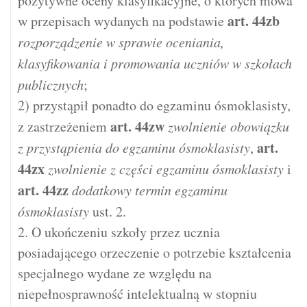
pozytywne oceny klasyfikacyjne, o których mowa
art.
44zb
w przepisach wydanych na podstawie
rozporządzenie w sprawie oceniania,
klasyfikowania i promowania uczniów w szkołach
publicznych
;
2) przystąpił ponadto do egzaminu ósmoklasisty,
art.
44zw
z zastrzeżeniem
zwolnienie obowiązku
art.
z przystąpienia do egzaminu ósmoklasisty
,
44zx
zwolnienie z części egzaminu ósmoklasisty
i
art.
44zz
dodatkowy termin egzaminu
ósmoklasisty
ust. 2.
2. O ukończeniu szkoły przez ucznia
posiadającego orzeczenie o potrzebie kształcenia
specjalnego wydane ze względu na
niepełnosprawność intelektualną w stopniu