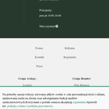
Pracujemy:
pon-pt: 8:00-16:00
Masz pytania
Pomoc
Reklama
Kontakt
Regulamin
Praca
Grupa Arslege:
Grupa Bonnier:
Lexlege
Puls Biznesu
Budownictwo
Bankier
Na potrzeby naszej witryny używamy plików cookie w celu personalizacji treści i reklam,
Skarbowcy
Puls Medycyny
analizowania ruchu na stronie oraz udostępniania funkcji mediów
społecznościowych.Korzystanie z portalu oznacza akceptację
regulaminu.
Sprawdź
Urzędnik
Monitor Firm
też:
politykę cookies
i
politykę prywatności
.
Rzeczoznawca
Puls Farmacji