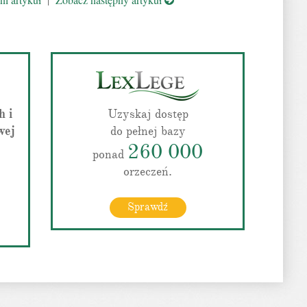
h i
Uzyskaj dostęp
wej
do pełnej bazy
260 000
ponad
orzeczeń.
Sprawdź