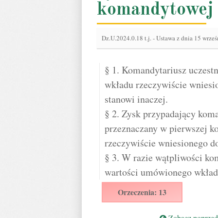
komandytowej
Dz.U.2024.0.18 t.j.
-
Ustawa z dnia 15 wrześ
§ 1. Komandytariusz uczestn
wkładu rzeczywiście wniesi
stanowi inaczej.
§ 2. Zysk przypadający koma
przeznaczany w pierwszej ko
rzeczywiście wniesionego d
§ 3. W razie wątpliwości ko
wartości umówionego wkład
Orzeczenia: 13
Zobacz poprzedn