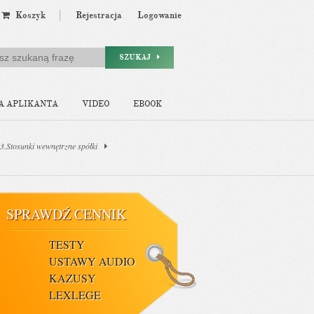
Koszyk
Rejestracja
Logowanie
SZUKAJ
A APLIKANTA
VIDEO
EBOOK
 3.Stosunki wewnętrzne spółki
SPRAWDŹ CENNIK
TESTY
USTAWY AUDIO
KAZUSY
LEXLEGE