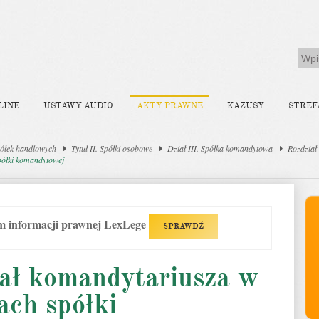
LINE
USTAWY AUDIO
AKTY PRAWNE
KAZUSY
STREF
ółek handlowych
Tytuł II. Spółki osobowe
Dział III. Spółka komandytowa
Rozdział
spółki komandytowej
em informacji prawnej LexLege
SPRAWDŹ
iał komandytariusza w
ach spółki