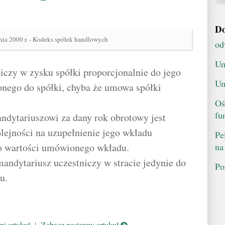
Do
nia 2000 r. - Kodeks spółek handlowych
od
Um
iczy w zysku spółki proporcjonalnie do jego
Um
onego do spółki, chyba że umowa spółki
Oś
fu
ndytariuszowi za dany rok obrotowy jest
lejności na uzupełnienie jego wkładu
Pe
na
o wartości umówionego wkładu.
mandytariusz uczestniczy w stracie jedynie do
Po
u.
i artykuł
|
Zobacz następny artykuł