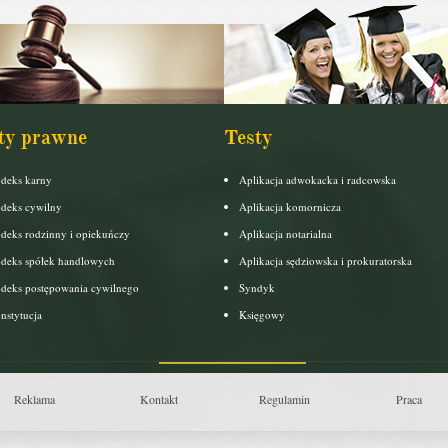
ty prawne
Testy
deks karny
Aplikacja adwokacka i radcowska
deks cywilny
Aplikacja komornicza
deks rodzinny i opiekuńczy
Aplikacja notarialna
deks spółek handlowych
Aplikacja sędziowska i prokuratorska
deks postępowania cywilnego
Syndyk
nstytucja
Księgowy
Reklama
Kontakt
Regulamin
Praca