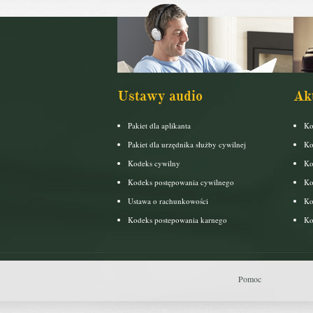
Ustawy audio
Ak
Pakiet dla aplikanta
Ko
Pakiet dla urzędnika służby cywilnej
Ko
Kodeks cywilny
Ko
Kodeks postępowania cywilnego
Ko
Ustawa o rachunkowości
Ko
Kodeks postepowania karnego
Ko
Pomoc