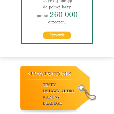
Uzyskaj dostęp
do pełnej bazy
260 000
ponad
orzeczeń.
Sprawdź
SPRAWDŹ CENNIK
TESTY
USTAWY AUDIO
KAZUSY
LEXLEGE