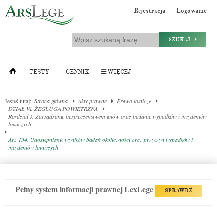
Rejestracja
Logowanie
SZUKAJ
TESTY
CENNIK
WIĘCEJ
Jesteś tutaj:
Strona główna
Akty prawne
Prawo lotnicze
DZIAŁ VI. ŻEGLUGA POWIETRZNA
Rozdział 3. Zarządzanie bezpieczeństwem lotów oraz badanie wypadków i incydentów
lotniczych
Art. 134. Udostępnianie wyników badań okoliczności oraz przyczyn wypadków i
incydentów lotniczych
Pełny system informacji prawnej LexLege
SPRAWDŹ