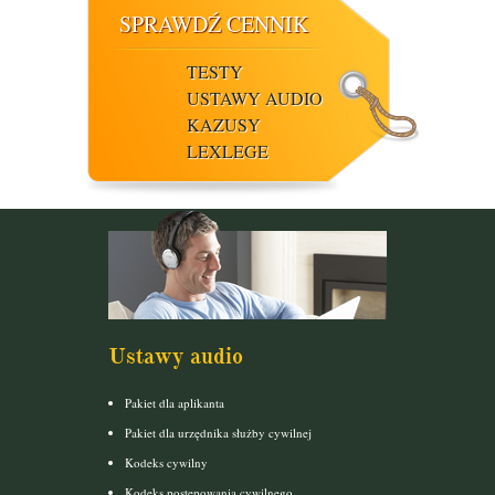
SPRAWDŹ CENNIK
TESTY
USTAWY AUDIO
KAZUSY
LEXLEGE
Ustawy audio
Pakiet dla aplikanta
Pakiet dla urzędnika służby cywilnej
Kodeks cywilny
Kodeks postępowania cywilnego