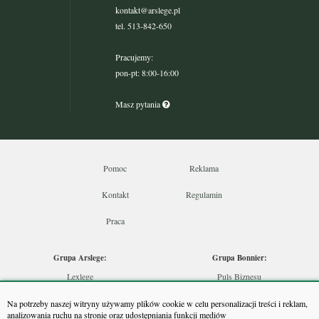
kontakt@arslege.pl
tel. 513-842-650
Pracujemy:
pon-pt: 8:00-16:00
Masz pytania
Pomoc
Reklama
Kontakt
Regulamin
Praca
Grupa Arslege:
Grupa Bonnier:
Lexlege
Puls Biznesu
Budownictwo
Bankier
Na potrzeby naszej witryny używamy plików cookie w celu personalizacji treści i reklam,
Skarbowcy
Puls Medycyny
analizowania ruchu na stronie oraz udostępniania funkcji mediów