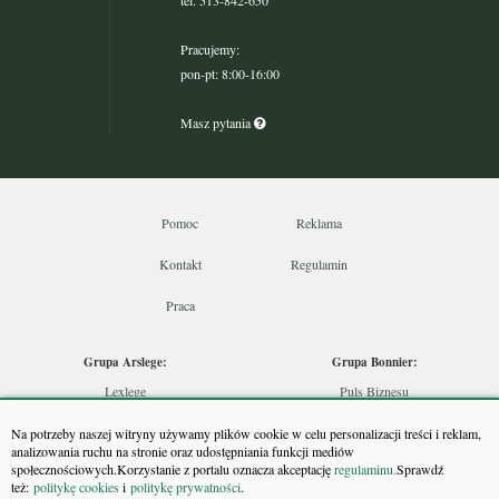
Pracujemy:
pon-pt: 8:00-16:00
Masz pytania
Pomoc
Reklama
Kontakt
Regulamin
Praca
Grupa Arslege:
Grupa Bonnier:
Lexlege
Puls Biznesu
Budownictwo
Bankier
Na potrzeby naszej witryny używamy plików cookie w celu personalizacji treści i reklam,
Skarbowcy
Puls Medycyny
analizowania ruchu na stronie oraz udostępniania funkcji mediów
społecznościowych.Korzystanie z portalu oznacza akceptację
regulaminu.
Sprawdź
Urzędnik
Monitor Firm
też:
politykę cookies
i
politykę prywatności
.
Rzeczoznawca
Puls Farmacji