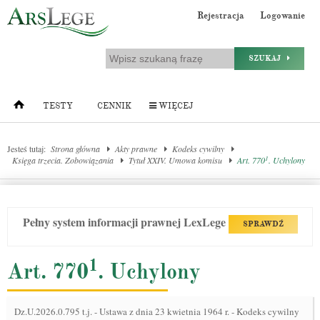
Rejestracja
Logowanie
SZUKAJ
TESTY
CENNIK
WIĘCEJ
Jesteś tutaj:
Strona główna
Akty prawne
Kodeks cywilny
1
Księga trzecia. Zobowiązania
Tytuł XXIV. Umowa komisu
Art. 770
. Uchylony
Pełny system informacji prawnej LexLege
SPRAWDŹ
1
Art. 770
. Uchylony
Dz.U.2026.0.795 t.j.
-
Ustawa z dnia 23 kwietnia 1964 r. - Kodeks cywilny