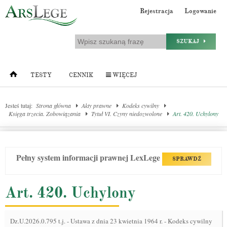
Rejestracja
Logowanie
SZUKAJ
TESTY
CENNIK
WIĘCEJ
Jesteś tutaj:
Strona główna
Akty prawne
Kodeks cywilny
Księga trzecia. Zobowiązania
Tytuł VI. Czyny niedozwolone
Art. 420. Uchylony
Pełny system informacji prawnej LexLege
SPRAWDŹ
Art. 420. Uchylony
Dz.U.2026.0.795 t.j.
-
Ustawa z dnia 23 kwietnia 1964 r. - Kodeks cywilny