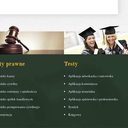
ty prawne
Testy
deks karny
Aplikacja adwokacka i radcowska
deks cywilny
Aplikacja komornicza
deks rodzinny i opiekuńczy
Aplikacja notarialna
deks spółek handlowych
Aplikacja sędziowska i prokuratorska
deks postępowania cywilnego
Syndyk
nstytucja
Księgowy