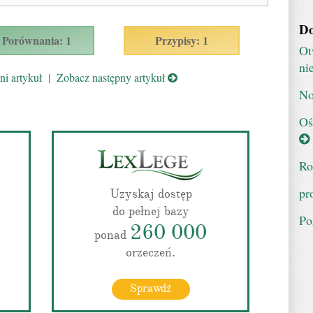
Do
Porównania: 1
Przypisy: 1
Ot
ni
i artykuł
|
Zobacz następny artykuł
No
Oś
Ro
pr
Uzyskaj dostęp
do pełnej bazy
Po
260 000
ponad
orzeczeń.
Sprawdź