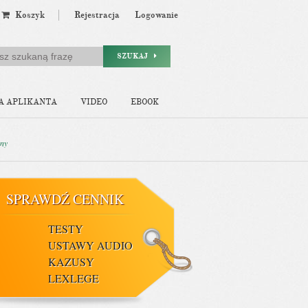
Koszyk
Rejestracja
Logowanie
SZUKAJ
A APLIKANTA
VIDEO
EBOOK
ony
SPRAWDŹ CENNIK
TESTY
USTAWY AUDIO
KAZUSY
LEXLEGE