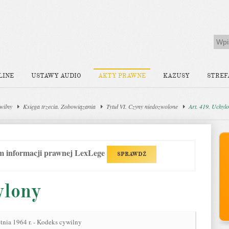
LINE
USTAWY AUDIO
AKTY PRAWNE
KAZUSY
STREF
wilny
Księga trzecia. Zobowiązania
Tytuł VI. Czyny niedozwolone
Art. 419. Uchyl
em informacji prawnej LexLege
SPRAWDŹ
ylony
tnia 1964 r. - Kodeks cywilny