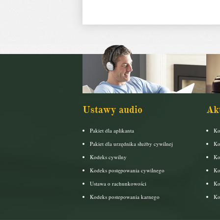
Ustawy audio
Ak
Pakiet dla aplikanta
Ko
Pakiet dla urzędnika służby cywilnej
Ko
Kodeks cywilny
Ko
Kodeks postępowania cywilnego
Ko
Ustawa o rachunkowości
Ko
Kodeks postepowania karnego
Ko