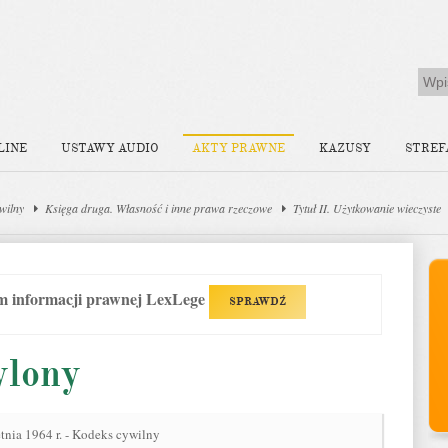
LINE
USTAWY AUDIO
AKTY PRAWNE
KAZUSY
STREF
wilny
Księga druga. Własność i inne prawa rzeczowe
Tytuł II. Użytkowanie wieczyste
em informacji prawnej LexLege
SPRAWDŹ
ylony
tnia 1964 r. - Kodeks cywilny