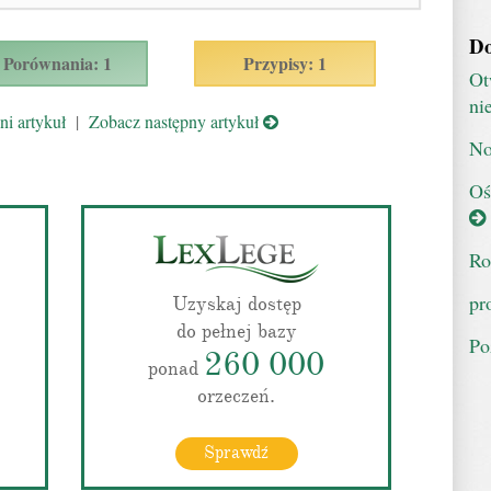
Do
Porównania: 1
Przypisy: 1
Ot
ni
i artykuł
|
Zobacz następny artykuł
No
Oś
Ro
pr
Uzyskaj dostęp
do pełnej bazy
Po
260 000
ponad
orzeczeń.
Sprawdź