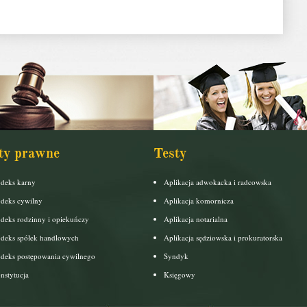
ty prawne
Testy
deks karny
Aplikacja adwokacka i radcowska
deks cywilny
Aplikacja komornicza
deks rodzinny i opiekuńczy
Aplikacja notarialna
deks spółek handlowych
Aplikacja sędziowska i prokuratorska
deks postępowania cywilnego
Syndyk
nstytucja
Księgowy