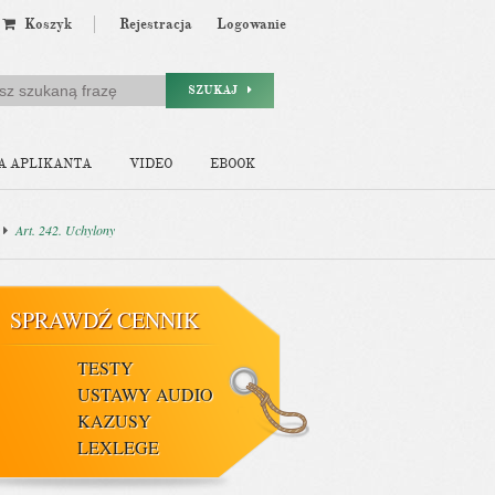
Koszyk
Rejestracja
Logowanie
SZUKAJ
A APLIKANTA
VIDEO
EBOOK
Art. 242. Uchylony
SPRAWDŹ CENNIK
TESTY
USTAWY AUDIO
KAZUSY
LEXLEGE