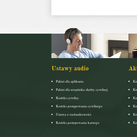
Ustawy audio
Ak
Pakiet dla aplikanta
Ko
Pakiet dla urzędnika służby cywilnej
Ko
Kodeks cywilny
Ko
Kodeks postępowania cywilnego
Ko
Ustawa o rachunkowości
Ko
Kodeks postepowania karnego
Ko