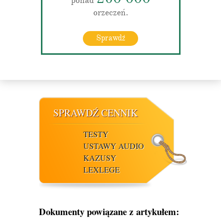
ponad
orzeczeń.
Sprawdź
SPRAWDŹ CENNIK
TESTY
USTAWY AUDIO
KAZUSY
LEXLEGE
Dokumenty powiązane z artykułem: