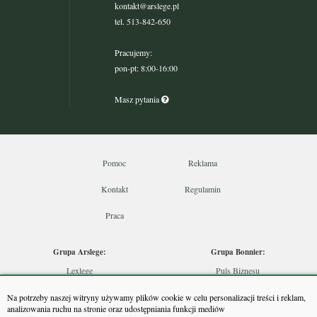
kontakt@arslege.pl
tel. 513-842-650
Pracujemy:
pon-pt: 8:00-16:00
Masz pytania
Pomoc
Reklama
Kontakt
Regulamin
Praca
Grupa Arslege:
Grupa Bonnier:
Lexlege
Puls Biznesu
Budownictwo
Bankier
Na potrzeby naszej witryny używamy plików cookie w celu personalizacji treści i reklam,
Skarbowcy
Puls Medycyny
analizowania ruchu na stronie oraz udostępniania funkcji mediów