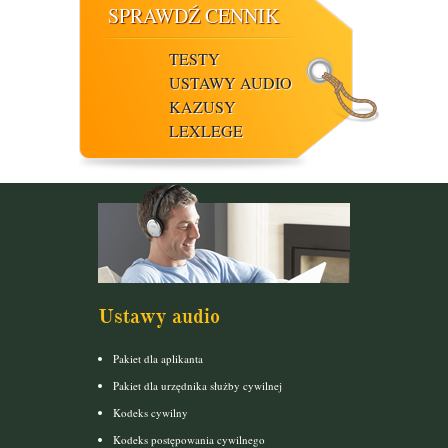
SPRAWDŹ CENNIK
TESTY
USTAWY AUDIO
KAZUSY
LEXLEGE
Ustawy audio
Pakiet dla aplikanta
Pakiet dla urzędnika służby cywilnej
Kodeks cywilny
Kodeks postępowania cywilnego