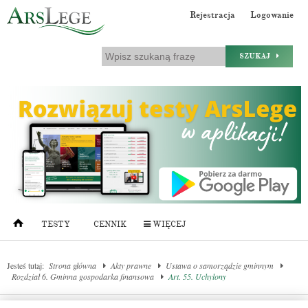
Rejestracja
Logowanie
SZUKAJ
TESTY
CENNIK
WIĘCEJ
Jesteś tutaj:
Strona główna
Akty prawne
Ustawa o samorządzie gminnym
Rozdział 6. Gminna gospodarka finansowa
Art. 55. Uchylony