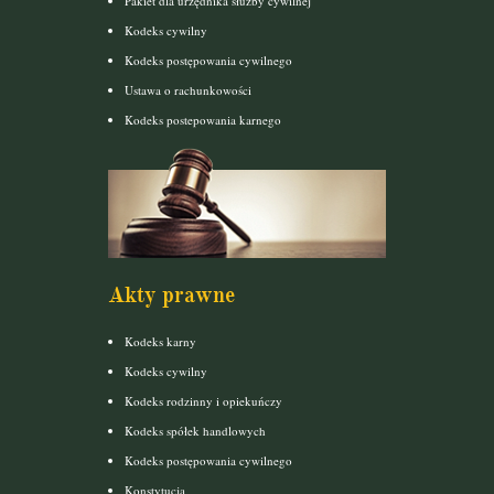
Pakiet dla urzędnika służby cywilnej
Kodeks cywilny
Kodeks postępowania cywilnego
Ustawa o rachunkowości
Kodeks postepowania karnego
Akty prawne
Kodeks karny
Kodeks cywilny
Kodeks rodzinny i opiekuńczy
Kodeks spółek handlowych
Kodeks postępowania cywilnego
Konstytucja