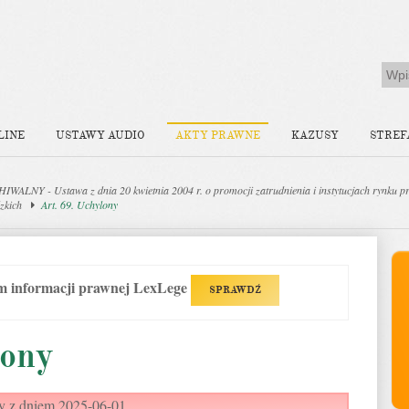
LINE
USTAWY AUDIO
AKTY PRAWNE
KAZUSY
STREF
WALNY - Ustawa z dnia 20 kwietnia 2004 r. o promocji zatrudnienia i instytucjach rynku p
zkich
Art. 69. Uchylony
em informacji prawnej LexLege
SPRAWDŹ
lony
y z dniem 2025-06-01.