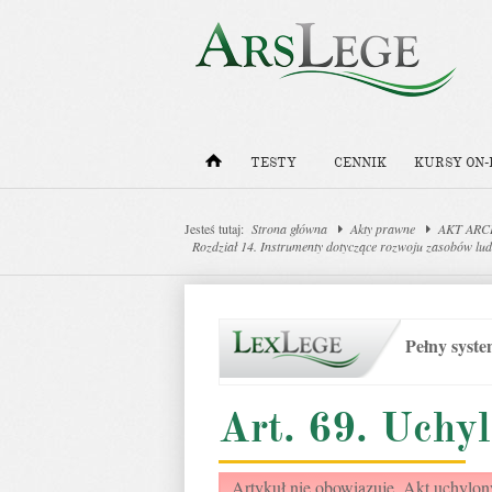
TESTY
CENNIK
KURSY ON-
Jesteś tutaj:
Strona główna
Akty prawne
AKT ARCHI
Rozdział 14. Instrumenty dotyczące rozwoju zasobów lud
Pełny syst
Art. 69. Uchy
Artykuł nie obowiązuje. Akt uchylon