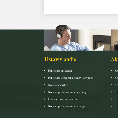
Ustawy audio
Ak
Pakiet dla aplikanta
Ko
Pakiet dla urzędnika służby cywilnej
Ko
Kodeks cywilny
Ko
Kodeks postępowania cywilnego
Ko
Ustawa o rachunkowości
Ko
Kodeks postepowania karnego
Ko