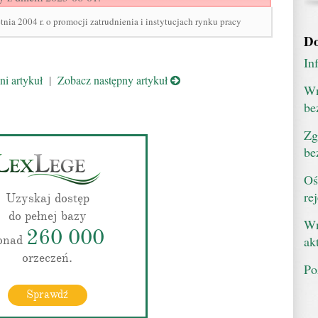
tnia 2004 r. o promocji zatrudnienia i instytucjach rynku pracy
Do
In
i artykuł
|
Zobacz następny artykuł
Wn
be
Zg
be
Oś
re
Uzyskaj dostęp
do pełnej bazy
Wn
260 000
onad
ak
orzeczeń.
Po
Sprawdź