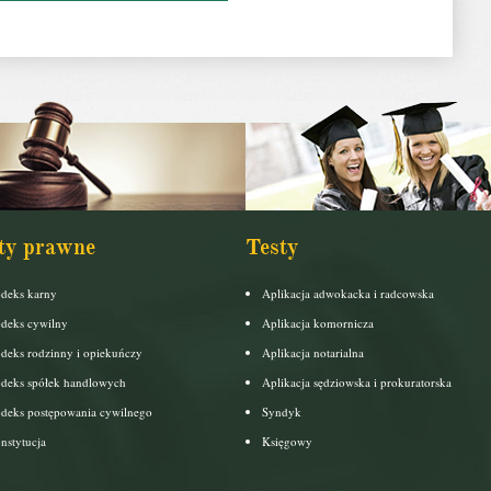
ty prawne
Testy
deks karny
Aplikacja adwokacka i radcowska
deks cywilny
Aplikacja komornicza
deks rodzinny i opiekuńczy
Aplikacja notarialna
deks spółek handlowych
Aplikacja sędziowska i prokuratorska
deks postępowania cywilnego
Syndyk
nstytucja
Księgowy