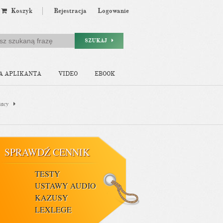
Koszyk
Rejestracja
Logowanie
SZUKAJ
A APLIKANTA
VIDEO
EBOOK
racy
SPRAWDŹ CENNIK
TESTY
USTAWY AUDIO
KAZUSY
LEXLEGE