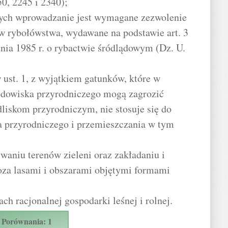
50, 2245 i 2340);
rych wprowadzanie jest wymagane zezwolenie
w rybołówstwa, wydawane na podstawie art. 3
tnia 1985 r. o rybactwie śródlądowym (Dz. U.
ust. 1, z wyjątkiem gatunków, które w
odowiska przyrodniczego mogą zagrozić
liskom przyrodniczym, nie stosuje się do
 przyrodniczego i przemieszczania w tym
waniu terenów zieleni oraz zakładaniu i
za lasami i obszarami objętymi formami
h racjonalnej gospodarki leśnej i rolnej.
Porównania: 1