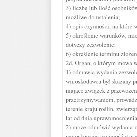
3) liczbę lub ilość osobników
możliwe do ustalenia;
4) opis czynności, na które 
5) określenie warunków, mie
dotyczy zezwolenie;
6) określenie terminu złoże
2d. Organ, o którym mowa w 
1) odmawia wydania zezwolen
wnioskodawca był skazany 
mające związek z przewożen
przetrzymywaniem, prowadz
terenie kraju roślin, zwierz
lat od dnia uprawomocnienia
2) może odmówić wydania ze
wnioskowana czynność stwar