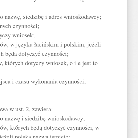
bo nazwę, siedzibę i adres wnioskodawcy;
nych czynności;
tyczy wniosek;
ów, w języku łacińskim i polskim, jeżeli
ch będą dotyczyć czynności;
, których dotyczy wniosek, o ile jest to
jsca i czasu wykonania czynności;
wa w ust. 2, zawiera:
lbo nazwę i siedzibę wnioskodawcy;
ów, których będą dotyczyć czynności, w
jeżeli polska nazwa istnieje;