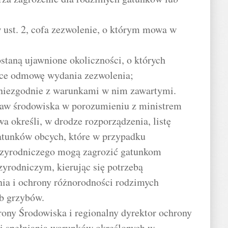
 ust. 2, cofa zezwolenie, o którym mowa w
staną ujawnione okoliczności, o których
ące odmowę wydania zezwolenia;
e niezgodnie z warunkami w nim zawartymi.
praw środowiska w porozumieniu z ministrem
a określi, w drodze rozporządzenia, listę
gatunków obcych, które w przypadku
rzyrodniczego mogą zagrozić gatunkom
yrodniczym, kierując się potrzebą
enia i ochrony różnorodności rodzimych
ub grzybów.
ony Środowiska i regionalny dyrektor ochrony
li spełniania warunków określonych w