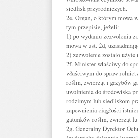
siedlisk przyrodniczych.
2e. Organ, o którym mowa w
tym przepisie, jeżeli:
1) po wydaniu zezwolenia zo
mowa w ust. 2d, uzasadniaj
2) zezwolenie zostało użyt
2f. Minister właściwy do s
właściwym do spraw rolnictw
roślin, zwierząt i grzybów 
uwolnienia do środowiska p
rodzimym lub siedliskom prz
zapewnienia ciągłości istni
gatunków roślin, zwierząt l
2g. Generalny Dyrektor Ochr
środowiska dokonują kontro