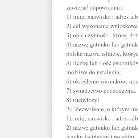
zawierać odpowiednio:
1) imię, nazwisko i adres al
2) cel wykonania wnioskowa
3) opis czynności, której do
4) nazwę gatunku lub gatunk
polska nazwa istnieje, który
5) liczbę lub ilość osobników
możliwe do ustalenia;
6) określenie warunków, mie
7) świadectwo pochodzenia.
8) (uchylony)
2c. Zezwolenie, o którym mo
1) imię, nazwisko i adres a
2) nazwę gatunku lub gatunk
języku łacińskim i polskim, 