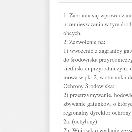
1. Zabrania się wprowadzani
przemieszczania w tym środ
obcych.
2. Zezwolenie na:
1) wwożenie z zagranicy ga
do środowiska przyrodnicz
siedliskom przyrodniczym, o
mowa w pkt 2, w stosunku d
Ochrony Środowiska;
2) przetrzymywanie, hodowlę
zbywanie gatunków, o który
regionalny dyrektor ochrony
2a. (uchylony)
2b. Wniosek o wydanie zezw