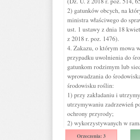
(Dz. U. z 2018 r. poz. 514, 6
2) gatunków obcych, na któ
ministra właściwego do spra
ust. 1 ustawy z dnia 18 kwie
z 2018 r. poz. 1476).
4. Zakazu, o którym mowa w 
przypadku uwolnienia do śr
gatunkom rodzimym lub sied
wprowadzania do środowiska
środowisku roślin:
1) przy zakładaniu i utrzymy
utrzymywaniu zadrzewień po
ochrony przyrody;
2) wykorzystywanych w ramac
Orzeczenia: 3