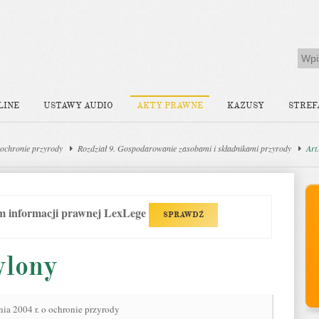
LINE
USTAWY AUDIO
AKTY PRAWNE
KAZUSY
STREF
ochronie przyrody
Rozdział 9. Gospodarowanie zasobami i składnikami przyrody
Art
em informacji prawnej LexLege
SPRAWDŹ
ylony
nia 2004 r. o ochronie przyrody