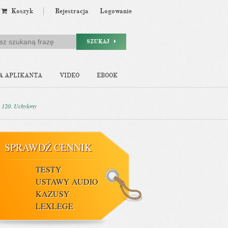
Koszyk
Rejestracja
Logowanie
SZUKAJ
A APLIKANTA
VIDEO
EBOOK
. 120. Uchylony
SPRAWDŹ CENNIK
TESTY
USTAWY AUDIO
KAZUSY
LEXLEGE