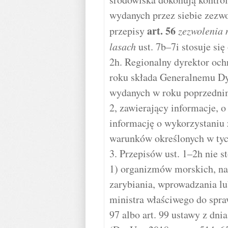
wydanych przez siebie zezwo
art.
56
przepisy
zezwolenia 
lasach
ust. 7b–7i stosuje si
2h. Regionalny dyrektor och
roku składa Generalnemu Dy
wydanych w roku poprzednim
2, zawierający informacje, o
informację o wykorzystaniu 
warunków określonych w tyc
3. Przepisów ust. 1–2h nie s
1) organizmów morskich, na
zarybiania, wprowadzania l
ministra właściwego do spr
97 albo art. 99 ustawy z dn