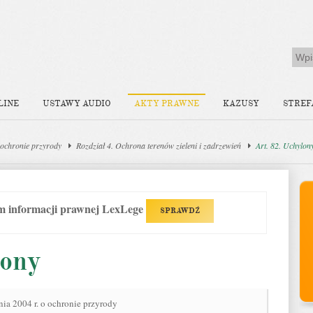
LINE
USTAWY AUDIO
AKTY PRAWNE
KAZUSY
STREF
ochronie przyrody
Rozdział 4. Ochrona terenów zieleni i zadrzewień
Art. 82. Uchylon
em informacji prawnej LexLege
SPRAWDŹ
lony
nia 2004 r. o ochronie przyrody