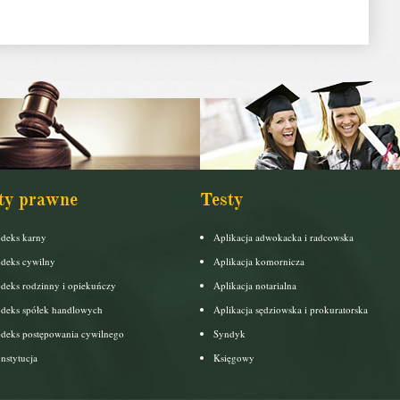
ty prawne
Testy
deks karny
Aplikacja adwokacka i radcowska
deks cywilny
Aplikacja komornicza
deks rodzinny i opiekuńczy
Aplikacja notarialna
deks spółek handlowych
Aplikacja sędziowska i prokuratorska
deks postępowania cywilnego
Syndyk
nstytucja
Księgowy