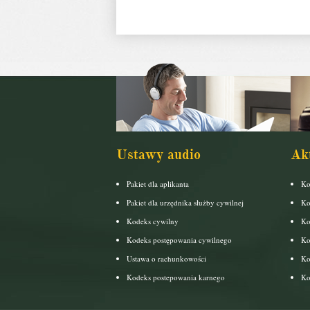
Ustawy audio
Ak
Pakiet dla aplikanta
Ko
Pakiet dla urzędnika służby cywilnej
Ko
Kodeks cywilny
Ko
Kodeks postępowania cywilnego
Ko
Ustawa o rachunkowości
Ko
Kodeks postepowania karnego
Ko