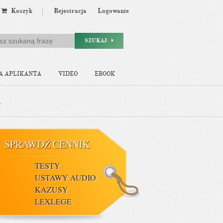
Koszyk
Rejestracja
Logowanie
SZUKAJ
A APLIKANTA
VIDEO
EBOOK
y
SPRAWDŹ CENNIK
TESTY
USTAWY AUDIO
KAZUSY
LEXLEGE