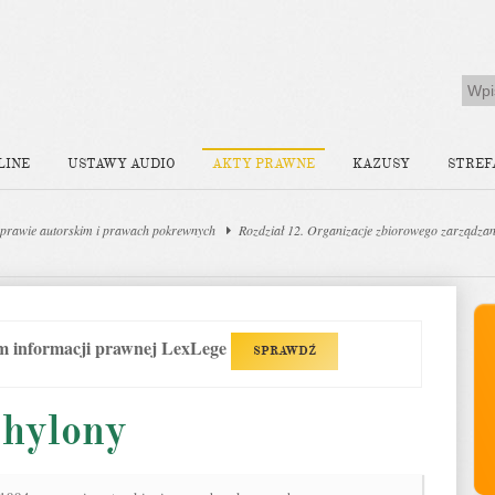
LINE
USTAWY AUDIO
AKTY PRAWNE
KAZUSY
STREF
prawie autorskim i prawach pokrewnych
Rozdział 12. Organizacje zbiorowego zarządza
em informacji prawnej LexLege
SPRAWDŹ
chylony