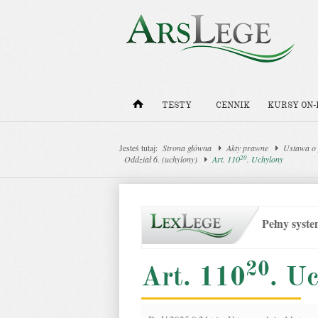
TESTY
CENNIK
KURSY ON-
Jesteś tutaj:
Strona główna
Akty prawne
Ustawa o 
20
Oddział 6. (uchylony)
Art. 110
. Uchylony
Pełny syst
20
Art. 110
. U