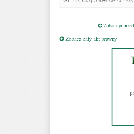
Dz.U.2025.0.24 t.j.
-
Ustawa z dnia 4 lutego
Zobacz poprzedn
Zobacz cały akt prawny
p