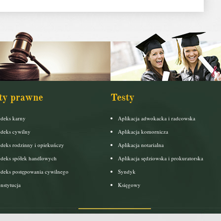
ty prawne
Testy
deks karny
Aplikacja adwokacka i radcowska
deks cywilny
Aplikacja komornicza
deks rodzinny i opiekuńczy
Aplikacja notarialna
deks spółek handlowych
Aplikacja sędziowska i prokuratorska
deks postępowania cywilnego
Syndyk
nstytucja
Księgowy