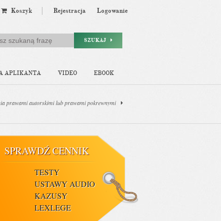
Koszyk
Rejestracja
Logowanie
SZUKAJ
A APLIKANTA
VIDEO
EBOOK
nia prawami autorskimi lub prawami pokrewnymi
SPRAWDŹ CENNIK
TESTY
USTAWY AUDIO
KAZUSY
LEXLEGE