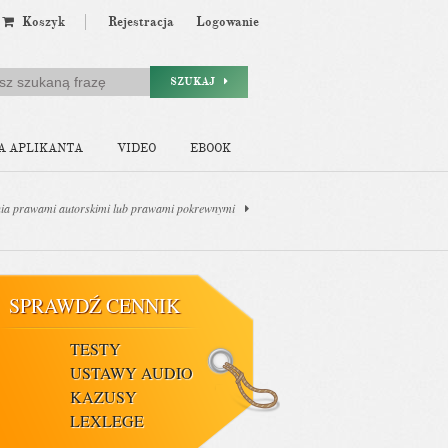
Koszyk
Rejestracja
Logowanie
SZUKAJ
A APLIKANTA
VIDEO
EBOOK
nia prawami autorskimi lub prawami pokrewnymi
SPRAWDŹ CENNIK
TESTY
USTAWY AUDIO
KAZUSY
LEXLEGE