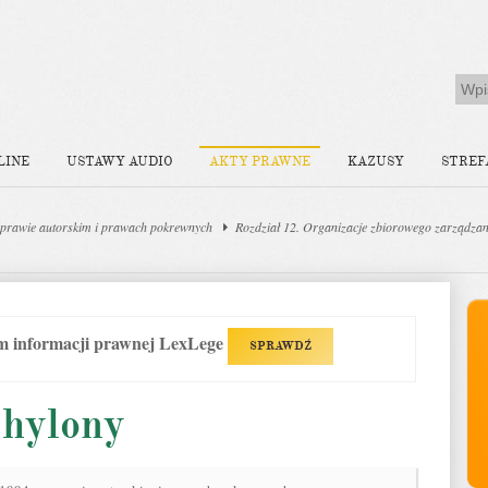
LINE
USTAWY AUDIO
AKTY PRAWNE
KAZUSY
STREF
prawie autorskim i prawach pokrewnych
Rozdział 12. Organizacje zbiorowego zarządza
em informacji prawnej LexLege
SPRAWDŹ
chylony