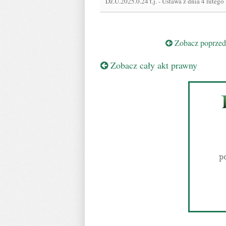
Dz.U.2025.0.24 t.j.
-
Ustawa z dnia 4 lutego
Zobacz poprzedn
Zobacz cały akt prawny
p