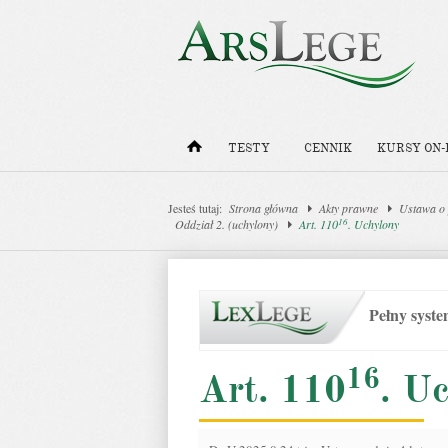
TESTY
CENNIK
KURSY ON-
Jesteś tutaj:
Strona główna
Akty prawne
Ustawa o 
16
Oddział 2. (uchylony)
Art. 110
. Uchylony
Pełny syst
16
Art. 110
. U