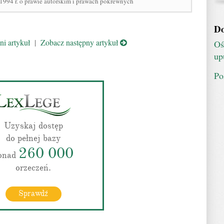
 1994 r. o prawie autorskim i prawach pokrewnych
Do
i artykuł
|
Zobacz następny artykuł
Oś
up
Po
Uzyskaj dostęp
do pełnej bazy
260 000
onad
orzeczeń.
Sprawdź