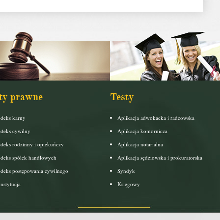
ty prawne
Testy
deks karny
Aplikacja adwokacka i radcowska
deks cywilny
Aplikacja komornicza
deks rodzinny i opiekuńczy
Aplikacja notarialna
deks spółek handlowych
Aplikacja sędziowska i prokuratorska
deks postępowania cywilnego
Syndyk
nstytucja
Księgowy