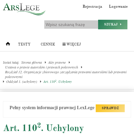
Rejestracja
Logowanie
SZUKAJ
TESTY
CENNIK
WIĘCEJ
Jesteś tutaj:
Strona główna
Akty prawne
Ustawa o prawie autorskim i prawach pokrewnych
Rozdział 12. Organizacje zbiorowego zarządzania prawami autorskimi lub prawami
pokrewnymi
2
Oddział 1. (uchylony)
Art. 110
. Uchylony
Pełny system informacji prawnej LexLege
SPRAWDŹ
2
Art. 110
. Uchylony