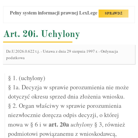
Pełny system informacji prawnej LexLege
SPRAWDŹ
Art. 20i. Uchylony
Dz.U.2026.0.622 t.j.
-
Ustawa z dnia 29 sierpnia 1997 r. - Ordynacja
podatkowa
§ 1. (uchylony)
§ 1a. Decyzja w sprawie porozumienia nie może
dotyczyć okresu sprzed dnia złożenia wniosku.
§ 2. Organ właściwy w sprawie porozumienia
niezwłocznie doręcza odpis decyzji, o której
art.
20a
mowa w § 6 i w
uchylony
§ 3, również
podmiotowi powiązanemu z wnioskodawcą,