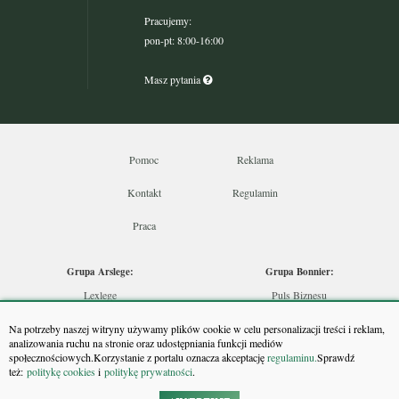
Pracujemy:
pon-pt: 8:00-16:00
Masz pytania
Pomoc
Reklama
Kontakt
Regulamin
Praca
Grupa Arslege:
Grupa Bonnier:
Lexlege
Puls Biznesu
Budownictwo
Bankier
Na potrzeby naszej witryny używamy plików cookie w celu personalizacji treści i reklam,
Skarbowcy
Puls Medycyny
analizowania ruchu na stronie oraz udostępniania funkcji mediów
społecznościowych.Korzystanie z portalu oznacza akceptację
regulaminu.
Sprawdź
Urzędnik
Monitor Firm
też:
politykę cookies
i
politykę prywatności
.
Rzeczoznawca
Puls Farmacji