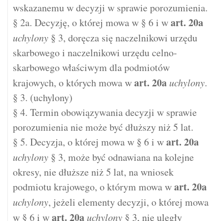
wskazanemu w decyzji w sprawie porozumienia.
art.
20a
§ 2a. Decyzję, o której mowa w § 6 i w
uchylony
§ 3, doręcza się naczelnikowi urzędu
skarbowego i naczelnikowi urzędu celno-
skarbowego właściwym dla podmiotów
art.
20a
krajowych, o których mowa w
uchylony
.
§ 3. (uchylony)
§ 4. Termin obowiązywania decyzji w sprawie
porozumienia nie może być dłuższy niż 5 lat.
art.
20a
§ 5. Decyzja, o której mowa w § 6 i w
uchylony
§ 3, może być odnawiana na kolejne
okresy, nie dłuższe niż 5 lat, na wniosek
art.
20a
podmiotu krajowego, o którym mowa w
uchylony
, jeżeli elementy decyzji, o której mowa
art.
20a
w § 6 i w
uchylony
§ 3, nie uległy