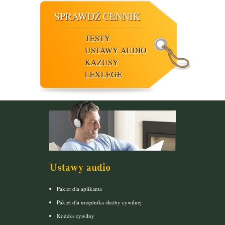
SPRAWDŹ CENNIK
TESTY
USTAWY AUDIO
KAZUSY
LEXLEGE
Ustawy audio
Pakiet dla aplikanta
Pakiet dla urzędnika służby cywilnej
Kodeks cywilny