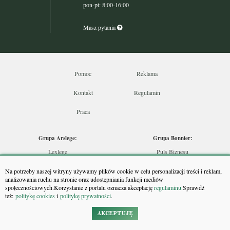
pon-pt: 8:00-16:00
Masz pytania
Pomoc
Reklama
Kontakt
Regulamin
Praca
Grupa Arslege:
Grupa Bonnier:
Lexlege
Puls Biznesu
Budownictwo
Bankier
Na potrzeby naszej witryny używamy plików cookie w celu personalizacji treści i reklam,
Skarbowcy
Puls Medycyny
analizowania ruchu na stronie oraz udostępniania funkcji mediów
społecznościowych.Korzystanie z portalu oznacza akceptację
regulaminu.
Sprawdź
Urzędnik
Monitor Firm
też:
politykę cookies
i
politykę prywatności
.
Rzeczoznawca
Puls Farmacji
Doradca Inwestycyjny
Pit.pl
AKCEPTUJĘ
Maklers