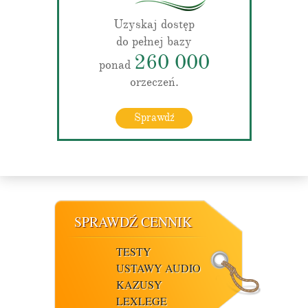
Uzyskaj dostęp
do pełnej bazy
260 000
ponad
orzeczeń.
Sprawdź
SPRAWDŹ CENNIK
TESTY
USTAWY AUDIO
KAZUSY
LEXLEGE