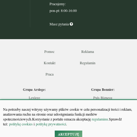
Pracujemy:
pon-pt: 8:00-16:00
Masz pytania
Pomoc
Reklama
Kontakt
Regulamin
Praca
Grupa Arslege:
Grupa Bonnier:
Lexlege
Puls Biznesu
Budownictwo
Bankier
Na potrzeby naszej witryny używamy plików cookie w celu personalizacji treści i reklam,
Skarbowcy
Puls Medycyny
analizowania ruchu na stronie oraz udostępniania funkcji mediów
społecznościowych.Korzystanie z portalu oznacza akceptację
regulaminu.
Sprawdź
Urzędnik
Monitor Firm
też:
politykę cookies
i
politykę prywatności
.
Rzeczoznawca
Puls Farmacji
Doradca Inwestycyjny
Pit.pl
AKCEPTUJĘ