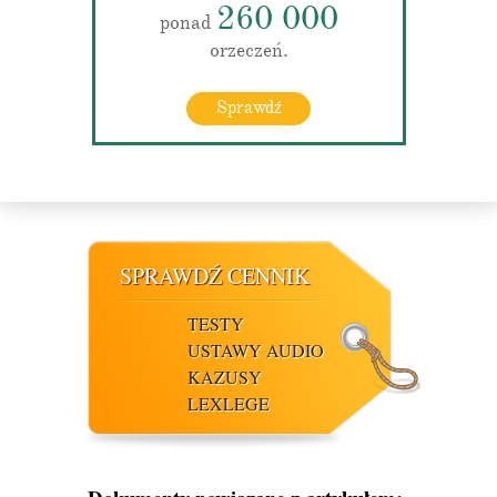
260 000
ponad
orzeczeń.
Sprawdź
SPRAWDŹ CENNIK
TESTY
USTAWY AUDIO
KAZUSY
LEXLEGE