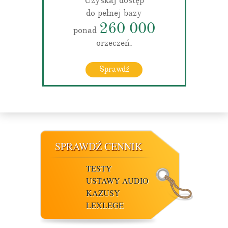
Uzyskaj dostęp
do pełnej bazy
260 000
ponad
orzeczeń.
Sprawdź
SPRAWDŹ CENNIK
TESTY
USTAWY AUDIO
KAZUSY
LEXLEGE