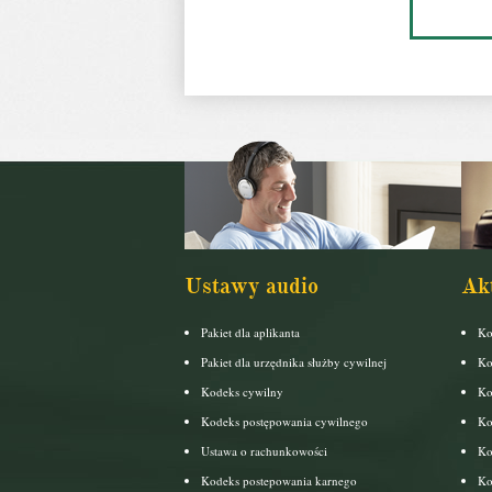
Ustawy audio
Ak
Pakiet dla aplikanta
Ko
Pakiet dla urzędnika służby cywilnej
Ko
Kodeks cywilny
Ko
Kodeks postępowania cywilnego
Ko
Ustawa o rachunkowości
Ko
Kodeks postepowania karnego
Ko