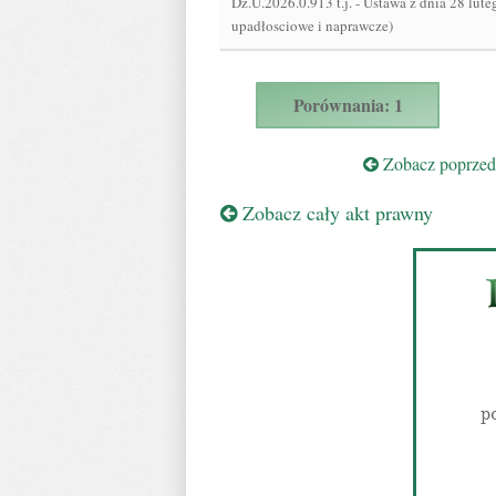
Dz.U.2026.0.913 t.j.
-
Ustawa z dnia 28 lute
upadłosciowe i naprawcze)
Porównania: 1
Zobacz poprzedn
Zobacz cały akt prawny
p