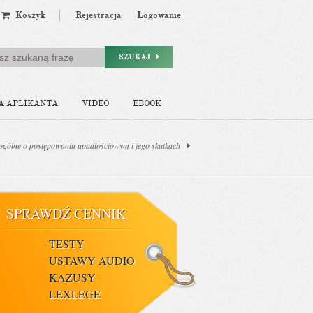
Koszyk
Rejestracja
Logowanie
SZUKAJ
A APLIKANTA
VIDEO
EBOOK
 ogólne o postępowaniu upadłościowym i jego skutkach
SPRAWDŹ CENNIK
TESTY
USTAWY AUDIO
KAZUSY
LEXLEGE