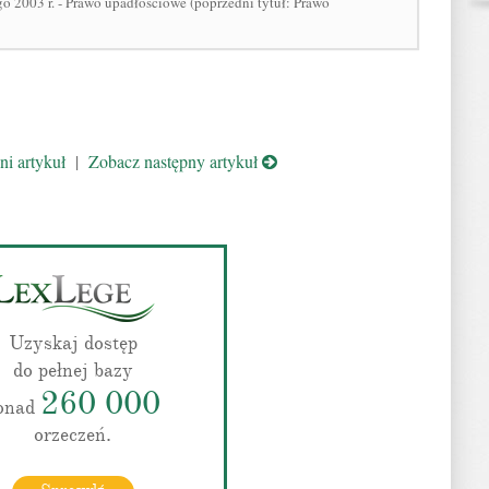
go 2003 r. - Prawo upadłościowe (poprzedni tytuł: Prawo
i artykuł
|
Zobacz następny artykuł
Uzyskaj dostęp
do pełnej bazy
260 000
onad
orzeczeń.