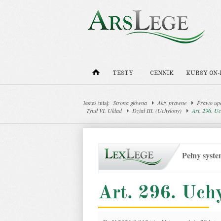
TESTY
CENNIK
KURSY ON-
Jesteś tutaj:
Strona główna
Akty prawne
Prawo upa
Tytuł VI. Układ
Dział III. (Uchylony)
Art. 296. U
Pełny syst
Art. 296. Uch