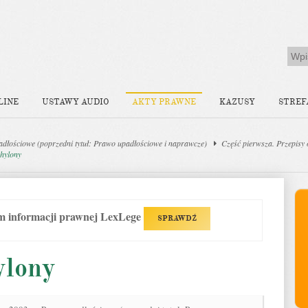
LINE
USTAWY AUDIO
AKTY PRAWNE
KAZUSY
STREF
dłościowe (poprzedni tytuł: Prawo upadłościowe i naprawcze)
Część pierwsza. Przepisy
chylony
em informacji prawnej LexLege
SPRAWDŹ
ylony