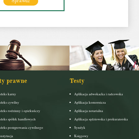
Sprawdź
ty prawne
Testy
deks karny
Aplikacja adwokacka i radcowska
deks cywilny
Aplikacja komornicza
deks rodzinny i opiekuńczy
Aplikacja notarialna
deks spółek handlowych
Aplikacja sędziowska i prokuratorska
deks postępowania cywilnego
Syndyk
nstytucja
Księgowy