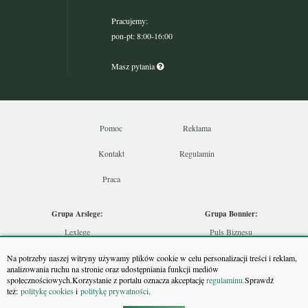
Pracujemy:
pon-pt: 8:00-16:00
Masz pytania
Pomoc
Reklama
Kontakt
Regulamin
Praca
Grupa Arslege:
Grupa Bonnier:
Lexlege
Puls Biznesu
Budownictwo
Bankier
Na potrzeby naszej witryny używamy plików cookie w celu personalizacji treści i reklam,
Skarbowcy
Puls Medycyny
analizowania ruchu na stronie oraz udostępniania funkcji mediów
społecznościowych.Korzystanie z portalu oznacza akceptację
regulaminu.
Sprawdź
Urzędnik
Monitor Firm
też:
politykę cookies
i
politykę prywatności
.
Rzeczoznawca
Puls Farmacji