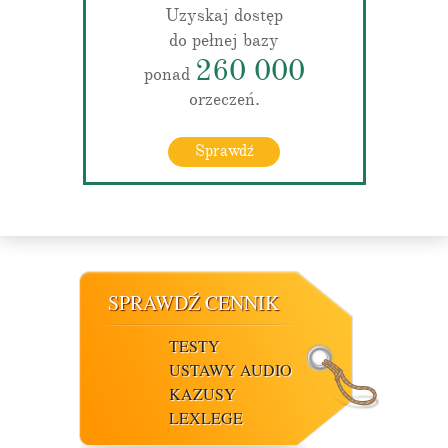
Uzyskaj dostęp
do pełnej bazy
260 000
ponad
orzeczeń.
Sprawdź
SPRAWDŹ CENNIK
TESTY
USTAWY AUDIO
KAZUSY
LEXLEGE