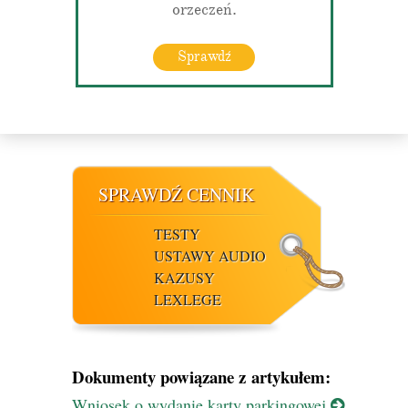
orzeczeń.
Sprawdź
SPRAWDŹ CENNIK
TESTY
USTAWY AUDIO
KAZUSY
LEXLEGE
Dokumenty powiązane z artykułem:
Wniosek o wydanie karty parkingowej