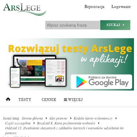
Rejestracja
Logowanie
SZUKAJ
TESTY
CENNIK
WIĘCEJ
Jesteś tutaj:
Strona główna
Akty prawne
Kodeks karny wykonawczy
Część szczególna
Rozdział X. Kara pozbawienia wolności
Oddział 12. Zwalnianie skazanych z zakładów karnych i warunków udzielania im
pomocy