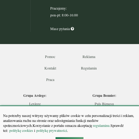
Pracujemy:
pon-pt: 8:00-16:00
Masz pytania
Pomoc
Reklama
Kontakt
Regulamin
Praca
Grupa Arslege:
Grupa Bonnier:
Lexlege
Puls Biznesu
Budownictwo
Bankier
Na potrzeby naszej witryny używamy plików cookie w celu personalizacji treści i reklam,
Skarbowcy
Puls Medycyny
analizowania ruchu na stronie oraz udostępniania funkcji mediów
społecznościowych.Korzystanie z portalu oznacza akceptację
regulaminu.
Sprawdź
Urzędnik
Monitor Firm
też:
politykę cookies
i
politykę prywatności
.
Rzeczoznawca
Puls Farmacji