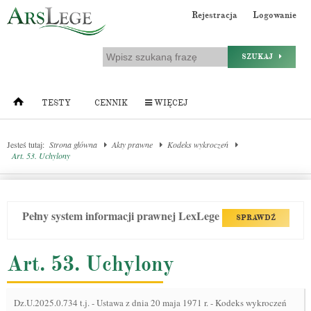
Rejestracja
Logowanie
SZUKAJ
TESTY
CENNIK
WIĘCEJ
Jesteś tutaj:
Strona główna
Akty prawne
Kodeks wykroczeń
Art. 53. Uchylony
Pełny system informacji prawnej LexLege
SPRAWDŹ
Art. 53. Uchylony
Dz.U.2025.0.734 t.j.
-
Ustawa z dnia 20 maja 1971 r. - Kodeks wykroczeń