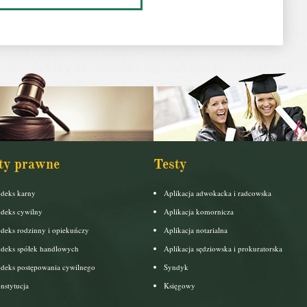
ty prawne
Testy
deks karny
Aplikacja adwokacka i radcowska
deks cywilny
Aplikacja komornicza
deks rodzinny i opiekuńczy
Aplikacja notarialna
deks spółek handlowych
Aplikacja sędziowska i prokuratorska
deks postępowania cywilnego
Syndyk
nstytucja
Księgowy