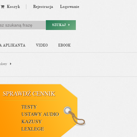
Koszyk
Rejestracja
Logowanie
SZUKAJ
A APLIKANTA
VIDEO
EBOOK
ylony
SPRAWDŹ CENNIK
TESTY
USTAWY AUDIO
KAZUSY
LEXLEGE