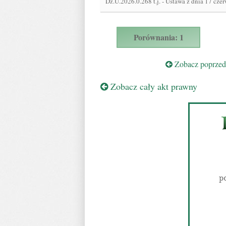
Dz.U.2026.0.268 t.j.
-
Ustawa z dnia 17 cze
Porównania: 1
Zobacz poprzedn
Zobacz cały akt prawny
p