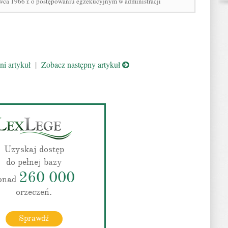
rwca 1966 r. o postępowaniu egzekucyjnym w administracji
i artykuł
|
Zobacz następny artykuł
Uzyskaj dostęp
do pełnej bazy
260 000
onad
orzeczeń.
Sprawdź