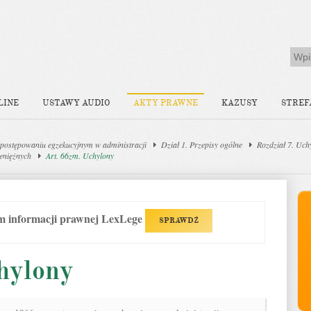
LINE
USTAWY AUDIO
AKTY PRAWNE
KAZUSY
STREF
postępowaniu egzekucyjnym w administracji
Dział 1. Przepisy ogólne
Rozdział 7. Uch
ieniężnych
Art. 66zm. Uchylony
em informacji prawnej LexLege
SPRAWDŹ
hylony