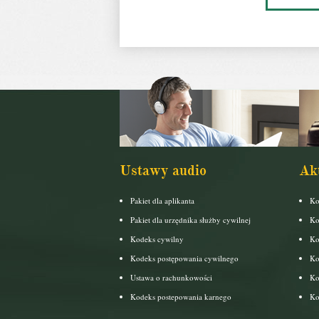
Ustawy audio
Ak
Pakiet dla aplikanta
Ko
Pakiet dla urzędnika służby cywilnej
Ko
Kodeks cywilny
Ko
Kodeks postępowania cywilnego
Ko
Ustawa o rachunkowości
Ko
Kodeks postepowania karnego
Ko