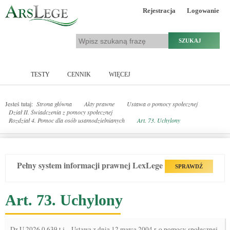
Rejestracja
Logowanie
SZUKAJ
TESTY
CENNIK
WIĘCEJ
Jesteś tutaj:
Strona główna
Akty prawne
Ustawa o pomocy społecznej
Dział II. Świadczenia z pomocy społecznej
Rozdział 4. Pomoc dla osób usamodzielnianych
Art. 73. Uchylony
Pełny system informacji prawnej LexLege
SPRAWDŹ
Art. 73. Uchylony
Dz.U.2026.0.639 t.j.
-
Ustawa z dnia 12 marca 2004 r. o pomocy społecznej