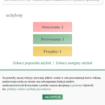
uchylony
Orzeczenia: 2
Porównania: 1
Przypisy: 1
Zobacz poprzedni artykuł
|
Zobacz następny artykuł
Zobacz cały akt prawny
Na potrzeby naszej witryny używamy plików cookie w celu personalizacji treści i reklam,
analizowania ruchu na stronie oraz udostępniania funkcji mediów
społecznościowych.Korzystanie z portalu oznacza akceptację
regulaminu.
Sprawdź
też:
politykę cookies
i
politykę prywatności
.
Do
Art. 73. Uchylony
AKCEPTUJĘ
sąd wydał