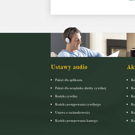
Ustawy audio
Ak
Pakiet dla aplikanta
Ko
Pakiet dla urzędnika służby cywilnej
Ko
Kodeks cywilny
Ko
Kodeks postępowania cywilnego
Ko
Ustawa o rachunkowości
Ko
Kodeks postepowania karnego
Ko