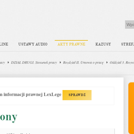
LINE
USTAWY AUDIO
AKTY PRAWNE
KAZUSY
STREF
acy
DZIAŁ DRUGI. Stosunek pracy
Rozdział II. Umowa o pracę
Oddział 3. Rozw
em informacji prawnej LexLege
SPRAWDŹ
lony