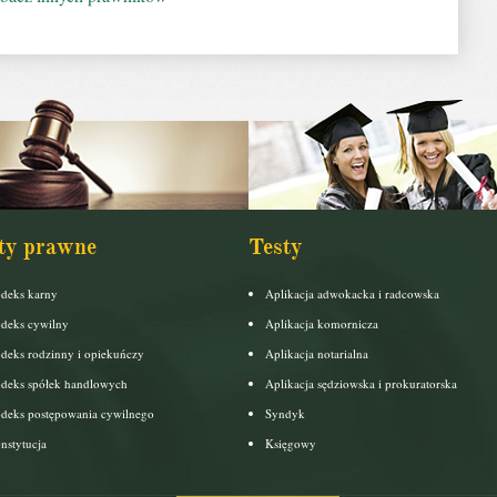
ty prawne
Testy
deks karny
Aplikacja adwokacka i radcowska
deks cywilny
Aplikacja komornicza
deks rodzinny i opiekuńczy
Aplikacja notarialna
deks spółek handlowych
Aplikacja sędziowska i prokuratorska
deks postępowania cywilnego
Syndyk
nstytucja
Księgowy