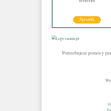
orzeczeń
Sprawdź
Potrzebujesz pomocy pra
Wro
G
Zo