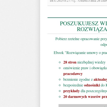
Dz.U.2025.0.277 t.j.
-
Ustawa z dnia 26 czer
POSZUKUJESZ WI
ROZWIĄZA
Pobierz rzetelne opracowanie prz
odpo
Ebook "Rozwiązanie umowy o prac
28 stron
niezbędnej wiedzy
omówienie praw i obowiązk
pracodawcy
aktual
brzmienie zgodne z
odnośniki
bezpośrednie
do K
przykłady
dla poszczególny
20 darmowych wzorów pr