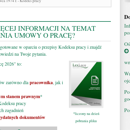
wca 1974 r. - Kodeks pracy
Do
In
ĘCEJ INFORMACJI NA TEMAT
po
NIA UMOWY O PRACĘ?
Oś
ygotowane w oparciu o przepisy Kodeksu pracy i znajdź
wiedzi na Twoje pytania.
wn
ę 2026" to:
Wn
oj
pracownika
ów zarówno dla
, jak i
Po
nym stanem prawnym
*
go
odeksu pracy
Po
ch zagadnień
*liczony na dzień
zydatnych dokumentów
pobrania pliku