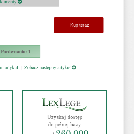
okumenty
Kup teraz
Porównania: 1
i artykuł
|
Zobacz następny artykuł
Uzyskaj dostęp
do pełnej bazy
260 000