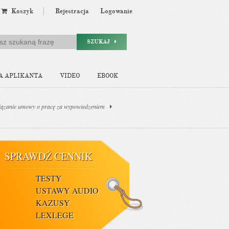
Koszyk
Rejestracja
Logowanie
SZUKAJ
A APLIKANTA
VIDEO
EBOOK
iązanie umowy o pracę za wypowiedzeniem
SPRAWDŹ CENNIK
TESTY
USTAWY AUDIO
KAZUSY
LEXLEGE