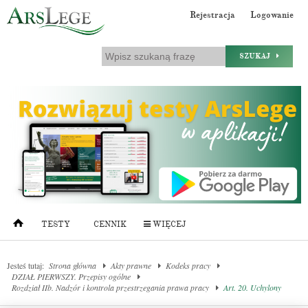
Rejestracja
Logowanie
SZUKAJ
TESTY
CENNIK
WIĘCEJ
Jesteś tutaj:
Strona główna
Akty prawne
Kodeks pracy
DZIAŁ PIERWSZY. Przepisy ogólne
Rozdział IIb. Nadzór i kontrola przestrzegania prawa pracy
Art. 20. Uchylony