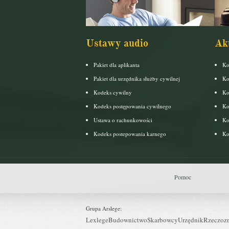
Ustawy audio
Ak
Pakiet dla aplikanta
Ko
Pakiet dla urzędnika służby cywilnej
Ko
Kodeks cywilny
Ko
Kodeks postępowania cywilnego
Ko
Ustawa o rachunkowości
Ko
Kodeks postepowania karnego
Ko
Pomoc
Grupa Arslege:
Lexlege
Budownictwo
Skarbowcy
Urzędnik
Rzeczoz