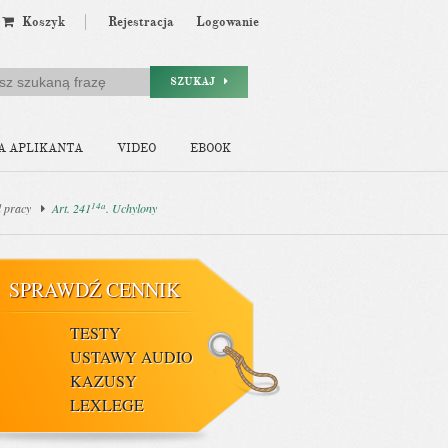
Koszyk
Rejestracja
Logowanie
SZUKAJ
A APLIKANTA
VIDEO
EBOOK
14a
d pracy
Art. 241
. Uchylony
SPRAWDŹ CENNIK
TESTY
USTAWY AUDIO
KAZUSY
LEXLEGE