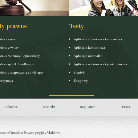
ty prawne
Testy
deks karny
Aplikacja adwokacka i radcowska
deks cywilny
Aplikacja komornicza
deks rodzinny i opiekuńczy
Aplikacja notarialna
deks spółek handlowych
Aplikacja sędziowska i prokuratorska
deks postępowania cywilnego
Syndyk
nstytucja
Księgowy
Reklama
Kontakt
Regulamin
Praca
nawca
Doradca Inwestycyjny
Maklers