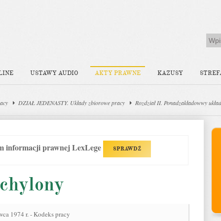
LINE
USTAWY AUDIO
AKTY PRAWNE
KAZUSY
STREF
acy
DZIAŁ JEDENASTY. Układy zbiorowe pracy
Rozdział II. Ponadzakładowwy ukła
em informacji prawnej LexLege
SPRAWDŹ
Uchylony
wca 1974 r. - Kodeks pracy