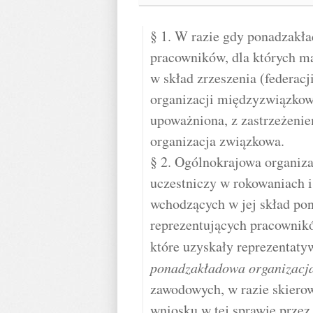
§ 1. W razie gdy ponadzakł
pracowników, dla których m
w skład zrzeszenia (federac
organizacji międzyzwiązkowe
upoważniona, z zastrzeżenie
organizacja związkowa.
§ 2. Ogólnokrajowa organiz
uczestniczy w rokowaniach 
wchodzących w jej skład po
reprezentujących pracownikó
które uzyskały reprezentaty
ponadzakładowa organizacj
zawodowych, w razie skier
wniosku w tej sprawie prze