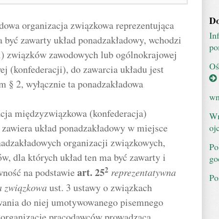
Do
adowa organizacja związkowa reprezentująca
In
a być zawarty układ ponadzakładowy, wchodzi
po
ji) związków zawodowych lub ogólnokrajowej
Oś
j (konfederacji), do zawarcia układu jest
m § 2, wyłącznie ta ponadzakładowa
wn
acja międzyzwiązkowa (konfederacja)
Wn
i zawiera układ ponadzakładowy w miejsce
oj
nadzakładowych organizacji związkowych,
Po
w, dla których układ ten ma być zawarty i
go
2
art.
25
wność na podstawie
reprezentatywna
Po
a związkowa
ust. 3 ustawy o związkach
owania do niej umotywowanego pisemnego
z organizację pracodawców prowadzącą