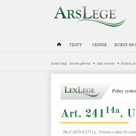
TESTY
CENNIK
KURSY ON-
Jesteś tutaj:
Strona główna
Akty prawne
Kodeks pr
Pełny syst
14a
Art. 241
. 
Dz.U.2025.0.277 t.j.
-
Ustawa z dnia 26 czer