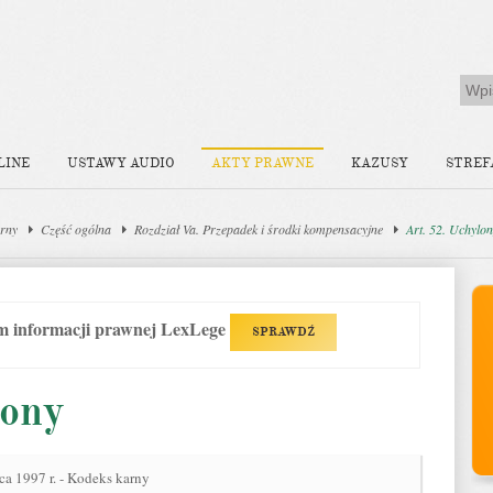
LINE
USTAWY AUDIO
AKTY PRAWNE
KAZUSY
STREF
rny
Część ogólna
Rozdział Va. Przepadek i środki kompensacyjne
Art. 52. Uchylo
em informacji prawnej LexLege
SPRAWDŹ
lony
ca 1997 r. - Kodeks karny