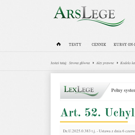
TESTY
CENNIK
KURSY ON-
Jesteś tutaj:
Strona główna
Akty prawne
Kodeks ka
Pełny syst
Art. 52. Uchy
Dz.U.2025.0.383 t.j.
-
Ustawa z dnia 6 czerw