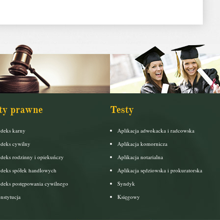
ty prawne
Testy
deks karny
Aplikacja adwokacka i radcowska
deks cywilny
Aplikacja komornicza
deks rodzinny i opiekuńczy
Aplikacja notarialna
deks spółek handlowych
Aplikacja sędziowska i prokuratorska
deks postępowania cywilnego
Syndyk
nstytucja
Księgowy