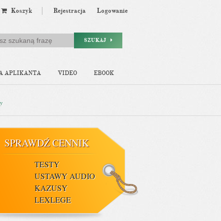
Koszyk
Rejestracja
Logowanie
SZUKAJ
A APLIKANTA
VIDEO
EBOOK
ny
SPRAWDŹ CENNIK
TESTY
USTAWY AUDIO
KAZUSY
LEXLEGE