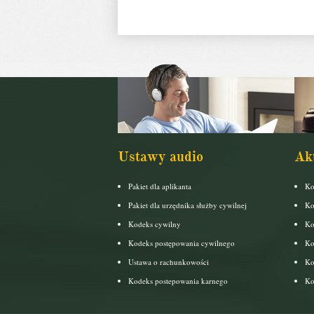
Ustawy audio
Ak
Pakiet dla aplikanta
Ko
Pakiet dla urzędnika służby cywilnej
Ko
Kodeks cywilny
Ko
Kodeks postępowania cywilnego
Ko
Ustawa o rachunkowości
Ko
Kodeks postepowania karnego
Ko