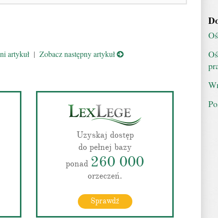
Do
Oś
Oś
i artykuł
|
Zobacz następny artykuł
pr
Wn
Po
Uzyskaj dostęp
do pełnej bazy
260 000
ponad
orzeczeń.
Sprawdź