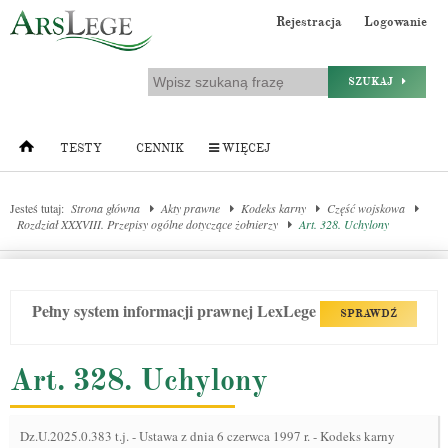
Rejestracja
Logowanie
SZUKAJ
TESTY
CENNIK
WIĘCEJ
Jesteś tutaj:
Strona główna
Akty prawne
Kodeks karny
Część wojskowa
Rozdział XXXVIII. Przepisy ogólne dotyczące żołnierzy
Art. 328. Uchylony
Pełny system informacji prawnej LexLege
SPRAWDŹ
Art. 328. Uchylony
Dz.U.2025.0.383 t.j.
-
Ustawa z dnia 6 czerwca 1997 r. - Kodeks karny