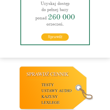
Uzyskaj dostęp
do pełnej bazy
260 000
ponad
orzeczeń.
Sprawdź
SPRAWDŹ CENNIK
TESTY
USTAWY AUDIO
KAZUSY
LEXLEGE