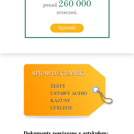
260 000
ponad
orzeczeń.
Sprawdź
SPRAWDŹ CENNIK
TESTY
USTAWY AUDIO
KAZUSY
LEXLEGE
Dokumenty powiązane z artykułem: