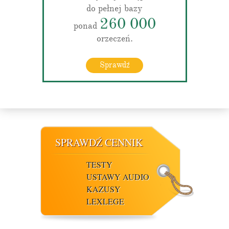
do pełnej bazy
260 000
ponad
orzeczeń.
Sprawdź
SPRAWDŹ CENNIK
TESTY
USTAWY AUDIO
KAZUSY
LEXLEGE